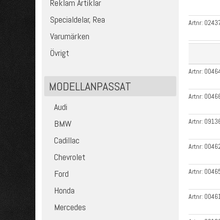
Reklam Artiklar
Specialdelar, Rea
Artnr:
0243
Varumärken
Övrigt
Artnr:
0046
MODELLANPASSAT
Artnr:
0046
Audi
Artnr:
0913
BMW
Cadillac
Artnr:
0046
Chevrolet
Artnr:
0046
Ford
Honda
Artnr:
0046
Mercedes