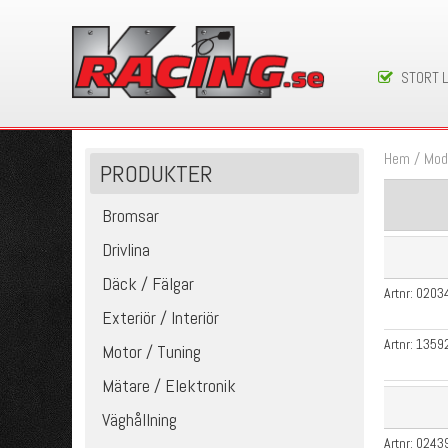
STORT 
Hem
/
Mod
PRODUKTER
Bromsar
Drivlina
Däck / Fälgar
Artnr:
0203
Exteriör / Interiör
Artnr:
1359
Motor / Tuning
Mätare / Elektronik
Väghållning
Artnr:
0243