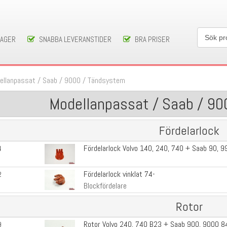
LAGER
SNABBA LEVERANSTIDER
BRA PRISER
ellanpassat
/
Saab
/
9000
/
Tändsystem
Modellanpassat / Saab / 90
Fördelarlock
Fördelarlock Volvo 140, 240, 740 + Saab 90, 9
4
Fördelarlock vinklat 74-
2
Blockfördelare
Rotor
Rotor Volvo 240, 740 B23 + Saab 900, 9000 8
9