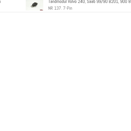
Tändmodul Volvo 240, Saab 99/90 B201, 900 
5
NR 137. 7-Pin