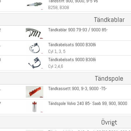
Tändstift 900, 9000, 9-5 V6
0
B258, B308
Tändkablar
Tändkablar 900 79-93 / 9000 85-
2
Tändkabelsats 9000 B308i
1
Cyl 1, 3, 5
Tändkabelsats 9000 B308i
3
Cyl 2,4,6
Tändspole
Tändkassett 900, 9-3, 9000 -T5-
1
Tändspole Volvo 240 85- Saab 99, 900, 9000
7
Övrigt