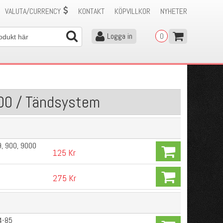
VALUTA/CURRENCY
KONTAKT
KÖPVILLKOR
NYHETER
Logga in
0
00 / Tändsystem
9, 900, 9000
125 Kr
275 Kr
4-85