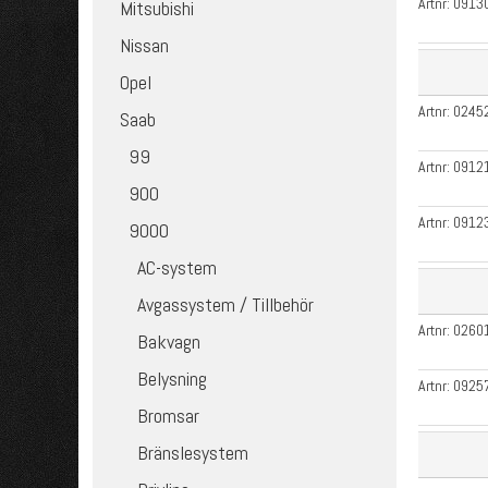
Artnr:
0913
Mitsubishi
Nissan
Opel
Artnr:
0245
Saab
99
Artnr:
0912
900
Artnr:
0912
9000
AC-system
Avgassystem / Tillbehör
Artnr:
0260
Bakvagn
Belysning
Artnr:
0925
Bromsar
Bränslesystem