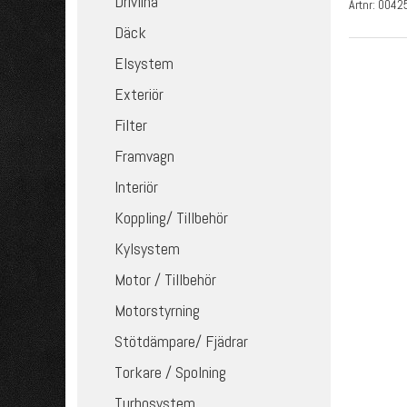
Drivlina
Artnr:
0042
Däck
Elsystem
Exteriör
Filter
Framvagn
Interiör
Koppling/ Tillbehör
Kylsystem
Motor / Tillbehör
Motorstyrning
Stötdämpare/ Fjädrar
Torkare / Spolning
Turbosystem