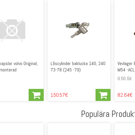
pslar volvo Original,
Låscylinder baklucka 140, 240
Vevlager
vmonterad
73-78 (245 -79)
M54 -ACL
0.50 Öd
150.57€
82.64€
Populära Produk