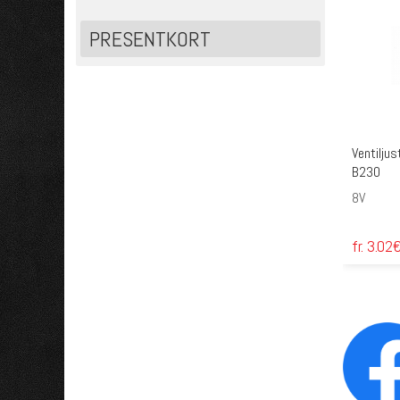
PRESENTKORT
Ventiljus
B230
8V
fr. 3.02