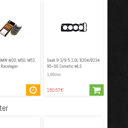
 BMW M20, M50, M52,
Saab 9-3/9-5 2,0L B204/B234
 Racelager-
95~00 Cometic MLS
1,90mm
150.57€
ter