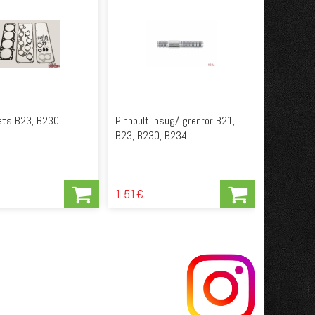
ats B23, B230
Pinnbult Insug/ grenrör B21,
B23, B230, B234
1.51€