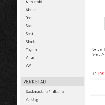
Mitsubishi
Nissan
Opel
Saab
Seat
Skoda
Centrumka
Toyota
Svart, A
Volvo
VW
10.19€
VERKSTAD
Däckmaskiner/ Tillbehör
Verktyg