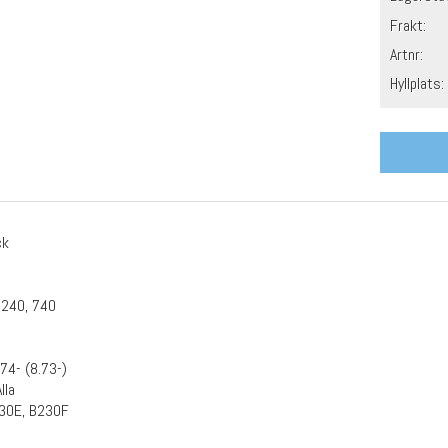
Frakt:
Artnr:
Hyllplats:
ck
 240, 740
74- (8.73-)
lla
30E, B230F