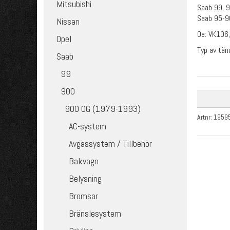
Mitsubishi
Saab 99, 9
Saab 95-9
Nissan
Oe: VK106
Opel
Typ av tä
Saab
99
900
900 OG (1979-1993)
Artnr:
1959
AC-system
Avgassystem / Tillbehör
Bakvagn
Belysning
Bromsar
Bränslesystem