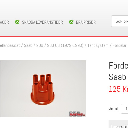
LAGER
SNABBA LEVERANSTIDER
BRA PRISER
ellanpassat
/
Saab
/
900
/
900 OG (1979-1993)
/
Tändsystem
/
Fördelar
Förde
Saab 
125
K
Antal:
Lagersta