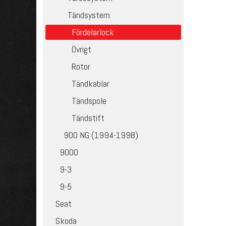
Tändsystem
Fördelarlock
Övrigt
Rotor
Tändkablar
Tändspole
Tändstift
900 NG (1994-1998)
9000
9-3
9-5
Seat
Skoda