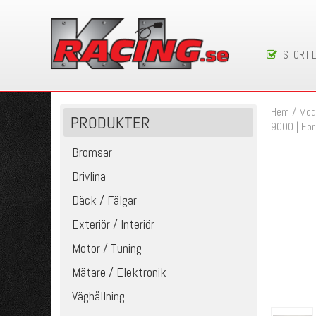
STORT 
Hem
/
Mod
PRODUKTER
9000 | För
Bromsar
Drivlina
Däck / Fälgar
Exteriör / Interiör
Motor / Tuning
Mätare / Elektronik
Väghållning