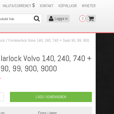
VALUTA/CURRENCY
KONTAKT
KÖPVILLKOR
NYHETER
Logga in
0
lock
/
Fördelarlock Volvo 140, 240, 740 + Saab 90, 99, 900,
larlock Volvo 140, 240, 740 +
90, 99, 900, 9000
r
LÄGG I KUNDVAGNEN
tus:
Finns i lager