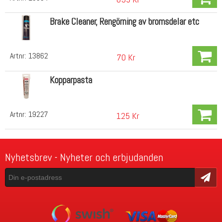
Brake Cleaner, Rengörning av bromsdelar etc
Artnr:
13862
70 Kr
Kopparpasta
Artnr:
19227
125 Kr
Nyhetsbrev - Nyheter och erbjudanden
Skicka