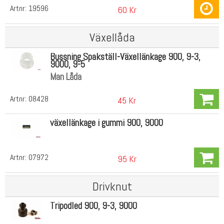
Artnr:
19596
60 Kr
Växellåda
Bussning Spakställ-Växellänkage 900, 9-3,
9000, 9-5
Man Låda
Artnr:
08428
45 Kr
växellänkage i gummi 900, 9000
Artnr:
07972
95 Kr
Drivknut
Tripodled 900, 9-3, 9000