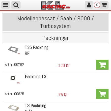
0
Modellanpassat / Saab / 9000 /
Turbosystem
Packningar
T25 Packning
RF
Artnr:
00792
120 Kr
Packning T3
Artnr:
00825
75 Kr
T3 Packning