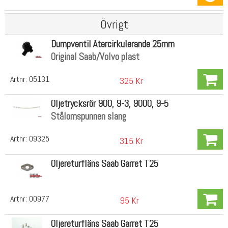
Övrigt
Dumpventil Återcirkulerande 25mm
Original Saab/Volvo plast
Artnr:
05131
325 Kr
Oljetrycksrör 900, 9-3, 9000, 9-5
Stålomspunnen slang
Artnr:
09325
315 Kr
Oljereturfläns Saab Garret T25
Artnr:
00977
95 Kr
Oljereturfläns Saab Garret T25