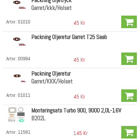
Packning Oljetryck
Garret/kkk/Holset
Artnr:
01010
45 Kr
Packning Oljeretur Garret T25 Saab
Artnr:
00984
45 Kr
Packning Oljeretur
Garret/KKK/Holset
Artnr:
01011
45 Kr
Monteringsats Turbo 900, 9000 2,0L-16V
B202L
Artnr:
11581
145 Kr