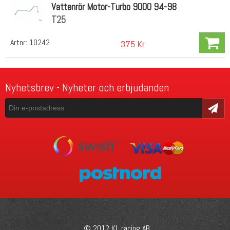
Vattenrör Motor-Turbo 9000 94-98
T25
Artnr:
10242
375 Kr
Nyhetsbrev - Nyheter och erbjudanden
Skicka
© 2012 KL racing AB.