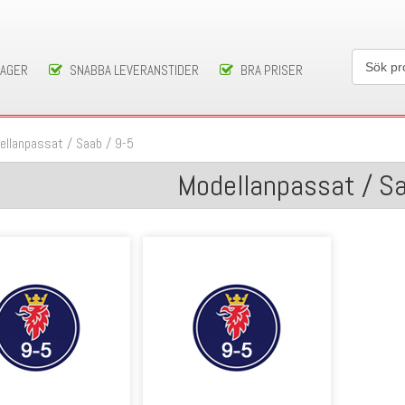
LAGER
SNABBA LEVERANSTIDER
BRA PRISER
ellanpassat
/
Saab
/
9-5
Modellanpassat / Sa