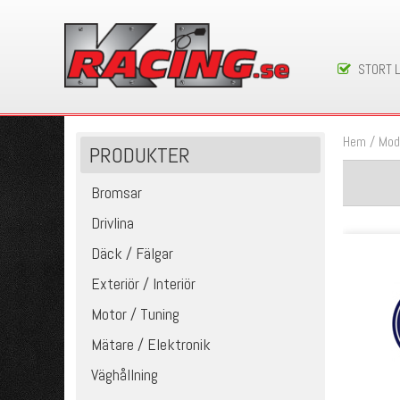
STORT 
Hem
/
Mod
PRODUKTER
Bromsar
Drivlina
Däck / Fälgar
Exteriör / Interiör
Motor / Tuning
Mätare / Elektronik
Väghållning