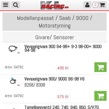
0
Modellanpassat / Saab / 9000 /
Motorstyrning
Givare/ Sensorer
Vevaxelgivare 900 94-98+ 9-3 98-00+ 9000
94-98
Artnr:
04781
495 Kr
Vevaxelgivare 900/ 9000 96-98 V6
B258/ B308
Artnr:
04782
575 Kr
Tomgångsventil 240, 740, 940, 850, S/V70,