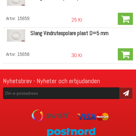
Artnr:
15659
25 Kr
Slang Vindrutespolare plast D=5 mm
Artnr:
15658
30 Kr
Nyhetsbrev - Nyheter och erbjudanden
Skicka