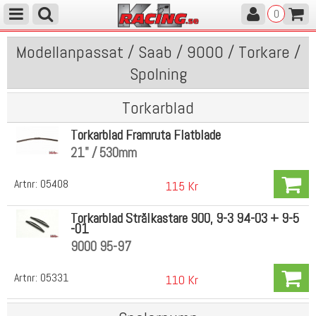
0
Modellanpassat / Saab / 9000 / Torkare /
Spolning
Torkarblad
Torkarblad Framruta Flatblade
21" / 530mm
Artnr:
05408
115 Kr
Torkarblad Strålkastare 900, 9-3 94-03 + 9-5
-01
9000 95-97
Artnr:
05331
110 Kr