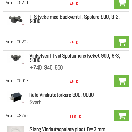
Artnr:
09201
45 Kr
T-Stycke med Backventil, Spolare 900, 9-3,
9000
Artnr:
09202
45 Kr
Vinkelventil vid Spolarmunstycket 900, 9-3,
9000
+740, 940, 850
Artnr:
09018
45 Kr
Relä Vindrutetorkare 900, 9000
Svart
Artnr:
08766
165 Kr
Slang Vindrutespolare plast D=3 mm