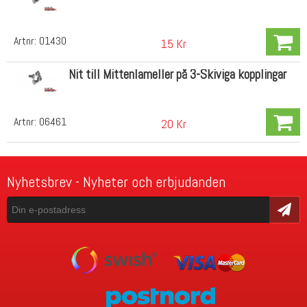
Artnr:
01430
15 Kr
Nit till Mittenlameller på 3-Skiviga kopplingar
Artnr:
06461
20 Kr
Nyhetsbrev - Nyheter och erbjudanden
Skicka