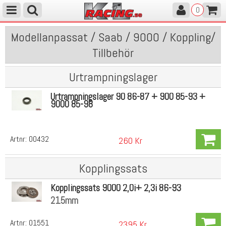
0
Modellanpassat / Saab / 9000 / Koppling/
Tillbehör
Urtrampningslager
Urtrampningslager 90 86-87 + 900 85-93 +
9000 85-98
Artnr:
00432
260 Kr
Kopplingssats
Kopplingssats 9000 2,0i+ 2,3i 86-93
215mm
Artnr:
01551
2395 Kr