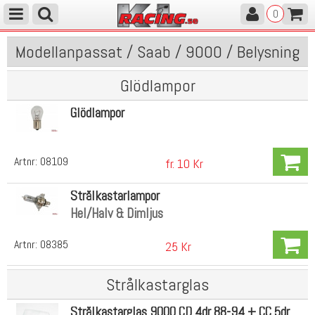
0
Modellanpassat / Saab / 9000 / Belysning
Glödlampor
Glödlampor
Artnr:
08109
fr. 10 Kr
Strålkastarlampor
Hel/Halv & Dimljus
Artnr:
08385
25 Kr
Strålkastarglas
Strålkastarglas 9000 CD 4dr 88-94 + CC 5dr