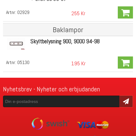
Artnr:
02929
255 Kr
Baklampor
Skyltbelysning 900, 9000 94-98
Artnr:
05130
195 Kr
Nyhetsbrev - Nyheter och erbjudanden
Skicka