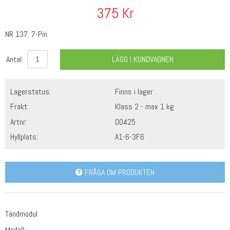
375
Kr
NR 137. 7-Pin
Antal:
LÄGG I KUNDVAGNEN
Lagerstatus:
Finns i lager
Frakt:
Klass 2 - max 1 kg
Artnr:
00425
Hyllplats:
A1-6-3F6
FRÅGA OM PRODUKTEN
Tändmodul
Modell: