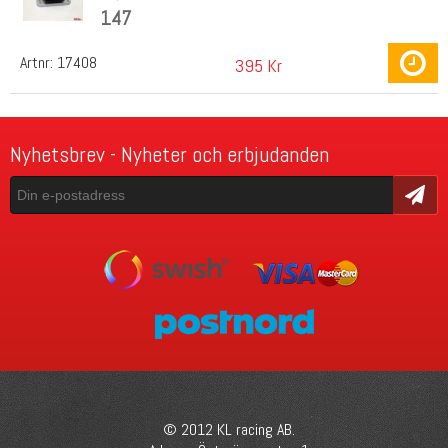
147
Artnr:
17408
395 Kr
Nyhetsbrev - Nyheter och erbjudanden
Skicka
© 2012 KL racing AB.