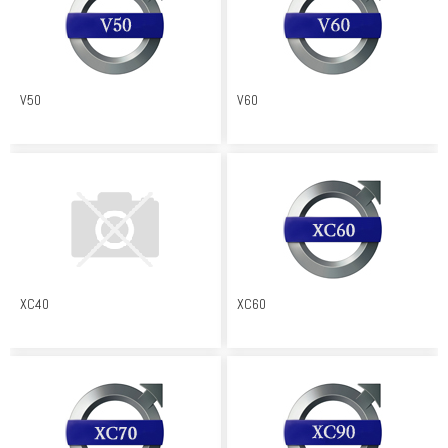
V50
V60
XC40
XC60