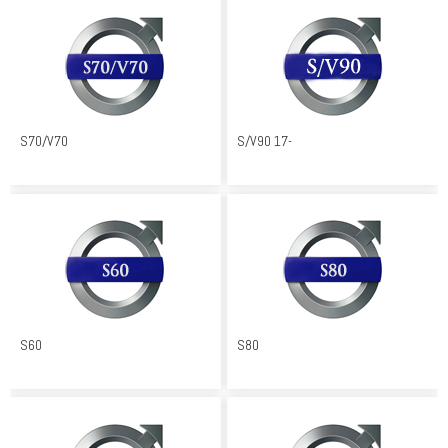
S70/V70
S/V90 17-
S60
S80