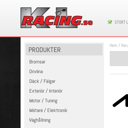
STORT 
Hem
/
Var
PRODUKTER
Bromsar
Drivlina
Däck / Fälgar
Exteriör / Interiör
Motor / Tuning
Mätare / Elektronik
Väghållning