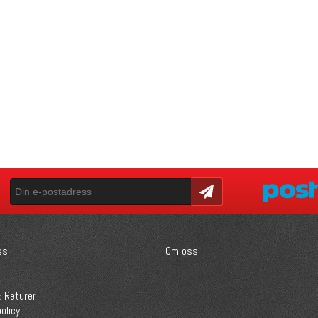
Skicka
ss
Om oss
 Returer
olicy