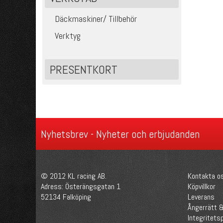
Däckmaskiner/ Tillbehör
Verktyg
PRESENTKORT
Nyhetsbrev - Nyheter och erbjudanden
© 2012 KL racing AB.
Kontakta o
Adress: Österängsgatan 1
Köpvillkor
52134 Falköping
Leverans
Ångerrätt &
Integritetsp