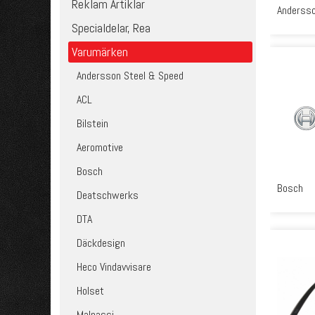
Reklam Artiklar
Andersso
Specialdelar, Rea
Varumärken
Andersson Steel & Speed
ACL
Bilstein
Aeromotive
Bosch
Bosch
Deatschwerks
DTA
Däckdesign
Heco Vindavvisare
Holset
Malpassi