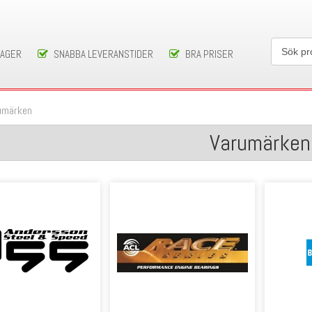
LAGER
SNABBA LEVERANSTIDER
BRA PRISER
umärken
Varumärken