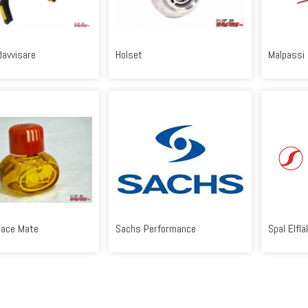
davvisare
Holset
Malpassi
race Mate
Sachs Performance
Spal Elflä