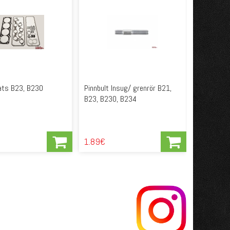
ats B23, B230
Pinnbult Insug/ grenrör B21,
B23, B230, B234
1.89€