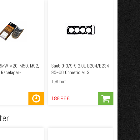
 BMW M20, M50, M52,
Saab 9-3/9-5 2,0L B204/B234
 Racelager-
95~00 Cometic MLS
1,90mm
€
188.96€
ter