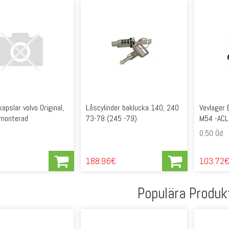
pslar volvo Original,
Låscylinder baklucka 140, 240
Vevlager
vmonterad
73-78 (245 -79)
M54 -ACL
0.50 Öd
188.96€
103.72
Populära Produk