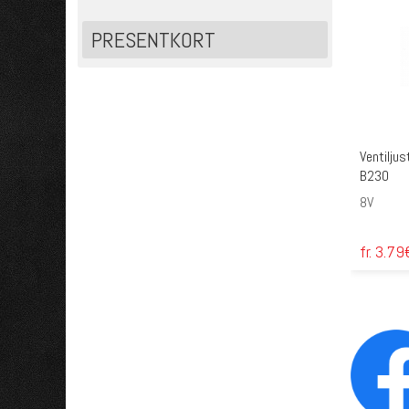
PRESENTKORT
Ventiljus
B230
8V
fr. 3.79