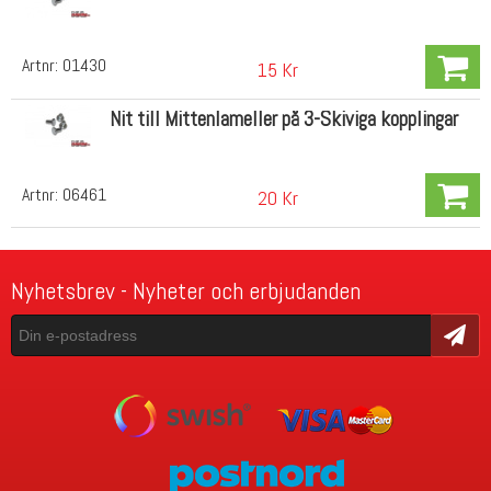
Artnr:
01430
15 Kr
Nit till Mittenlameller på 3-Skiviga kopplingar
Artnr:
06461
20 Kr
Nyhetsbrev - Nyheter och erbjudanden
Skicka