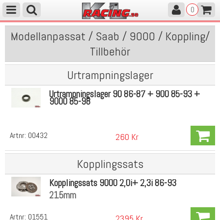
0
Modellanpassat / Saab / 9000 / Koppling/
Tillbehör
Urtrampningslager
Urtrampningslager 90 86-87 + 900 85-93 +
9000 85-98
Artnr:
00432
260 Kr
Kopplingssats
Kopplingssats 9000 2,0i+ 2,3i 86-93
215mm
Artnr:
01551
2395 Kr