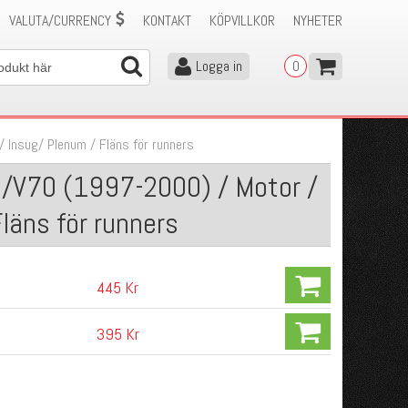
VALUTA/CURRENCY
KONTAKT
KÖPVILLKOR
NYHETER
Logga in
0
/
Insug/ Plenum
/
Fläns för runners
0/V70 (1997-2000) / Motor /
Fläns för runners
445 Kr
395 Kr