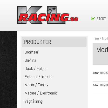
STORT 
Hem
/
Mod
PRODUKTER
Mod
Bromsar
Drivlina
Däck / Fälgar
Artnr:
0028
Exteriör / Interiör
Motor / Tuning
Artnr:
0028
Mätare / Elektronik
Väghållning