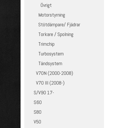
Övrigt
Motorstyrning
Stötdämpare/ Fjädrar
Torkare / Spolning
Trimchip
Turbosystem
Tändsystem
V70N (2000-2008)
V70 III (2008-)
S/V90 17-
S60
S80
V50