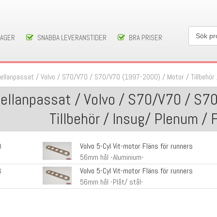
LAGER
SNABBA LEVERANSTIDER
BRA PRISER
ellanpassat
/
Volvo
/
S70/V70
/
S70/V70 (1997-2000)
/
Motor / Tillbehör
ellanpassat / Volvo / S70/V70 / S7
Tillbehör / Insug/ Plenum / 
Volvo 5-Cyl Vit-motor Fläns för runners
3
56mm hål -Aluminium-
Volvo 5-Cyl Vit-motor Fläns för runners
6
56mm hål -Plåt/ stål-