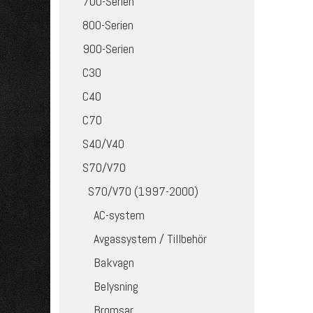
700-Serien
800-Serien
900-Serien
C30
C40
C70
S40/V40
S70/V70
S70/V70 (1997-2000)
AC-system
Avgassystem / Tillbehör
Bakvagn
Belysning
Bromsar