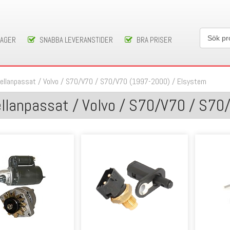
LAGER
SNABBA LEVERANSTIDER
BRA PRISER
ellanpassat
/
Volvo
/
S70/V70
/
S70/V70 (1997-2000)
/
Elsystem
llanpassat / Volvo / S70/V70 / S70