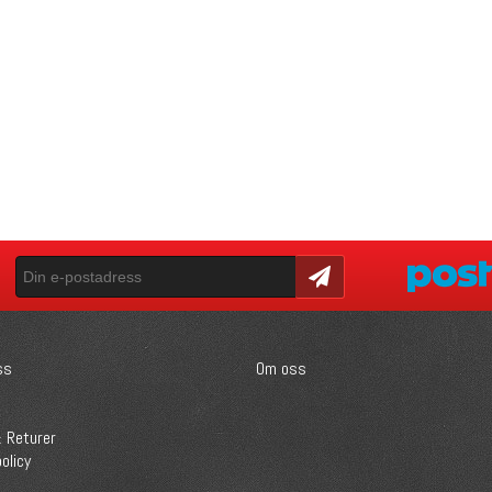
Skicka
ss
Om oss
 Returer
olicy