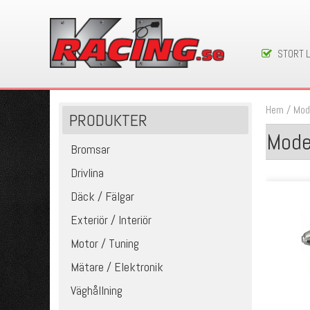
STORT 
Hem
/
Mod
PRODUKTER
Mode
Bromsar
Drivlina
Däck / Fälgar
Exteriör / Interiör
Motor / Tuning
Mätare / Elektronik
Väghållning