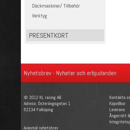
Däckmaskiner/ Tillbehör
Verktyg
PRESENTKORT
Nyhetsbrev - Nyheter och erbjudanden
© 2012 KL racing AB.
Kontakta o
Adress: Österängsgatan 1
Köpvillkor
52134 Falköping
Leverans
Ångerrätt &
Integritetsp
Avanmäl nyhetsbrev