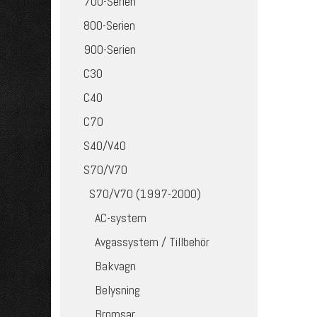
700-Serien
800-Serien
900-Serien
C30
C40
C70
S40/V40
S70/V70
S70/V70 (1997-2000)
AC-system
Avgassystem / Tillbehör
Bakvagn
Belysning
Bromsar