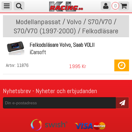
0
Modellanpassat / Volvo / S70/V70 /
S70/V70 (1997-2000) / Felkodläsare
Felkodsläsare Volvo, Saab VOLII
iCarsoft
Artnr:
11876
1995 Kr
Nyhetsbrev - Nyheter och erbjudanden
Skicka