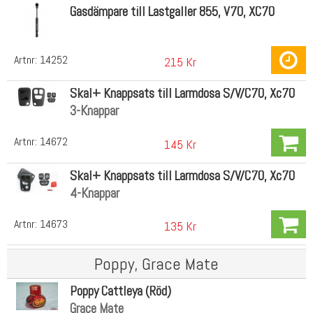
Gasdämpare till Lastgaller 855, V70, XC70
Artnr:
14252
215 Kr
Skal+ Knappsats till Larmdosa S/V/C70, Xc70
3-Knappar
Artnr:
14672
145 Kr
Skal+ Knappsats till Larmdosa S/V/C70, Xc70
4-Knappar
Artnr:
14673
135 Kr
Poppy, Grace Mate
Poppy Cattleya (Röd)
Grace Mate