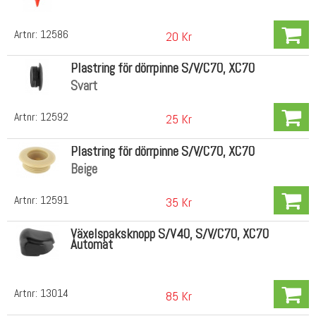
Artnr:
12586
20 Kr
Plastring för dörrpinne S/V/C70, XC70
Svart
Artnr:
12592
25 Kr
Plastring för dörrpinne S/V/C70, XC70
Beige
Artnr:
12591
35 Kr
Växelspaksknopp S/V40, S/V/C70, XC70
Automat
Artnr:
13014
85 Kr