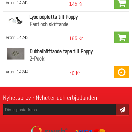
Artnr:
14242
145 Kr
Lysdiodplatta till Poppy
Fast och skiftande
Artnr:
14243
185 Kr
Dubbelhäftande tape till Poppy
2-Pack
Artnr:
14244
40 Kr
Nyhetsbrev - Nyheter och erbjudanden
Skicka