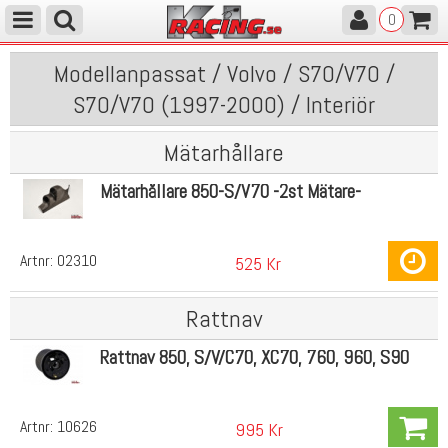
0
Modellanpassat / Volvo / S70/V70 /
S70/V70 (1997-2000) / Interiör
Mätarhållare
Mätarhållare 850-S/V70 -2st Mätare-
Artnr:
02310
525 Kr
Rattnav
Rattnav 850, S/V/C70, XC70, 760, 960, S90
Artnr:
10626
995 Kr