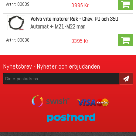
Artnr:
00839
3995 Kr
Volvo vita motorer Rak - Chev. PG och 350
Automat + M21-M22 man
Artnr:
00838
3395 Kr
Nyhetsbrev - Nyheter och erbjudanden
Skicka