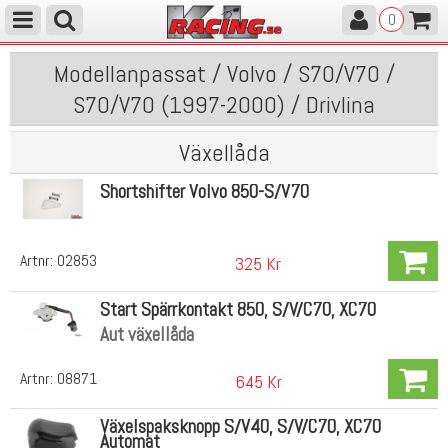
0
Modellanpassat / Volvo / S70/V70 /
S70/V70 (1997-2000) / Drivlina
Växellåda
Shortshifter Volvo 850-S/V70
Artnr:
02853
325 Kr
Start Spärrkontakt 850, S/V/C70, XC70
Aut växellåda
Artnr:
08871
645 Kr
Växelspaksknopp S/V40, S/V/C70, XC70
Automat