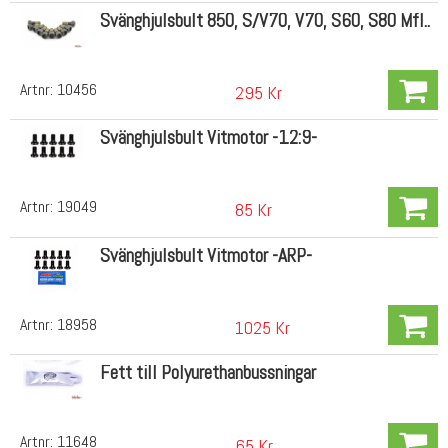
Svänghjulsbult 850, S/V70, V70, S60, S80 Mfl..
Artnr:
10456
295 Kr
Svänghjulsbult Vitmotor -12:9-
Artnr:
19049
85 Kr
Svänghjulsbult Vitmotor -ARP-
Artnr:
18958
1025 Kr
Fett till Polyurethanbussningar
Artnr:
11648
65 Kr