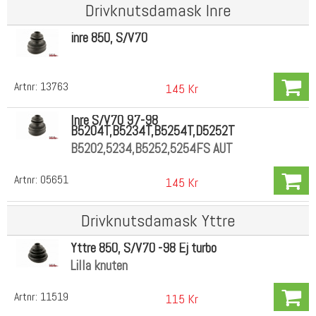
Drivknutsdamask Inre
inre 850, S/V70
Artnr:
13763
145 Kr
Inre S/V70 97-98
B5204T,B5234T,B5254T,D5252T
B5202,5234,B5252,5254FS AUT
Artnr:
05651
145 Kr
Drivknutsdamask Yttre
Yttre 850, S/V70 -98 Ej turbo
Lilla knuten
Artnr:
11519
115 Kr