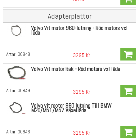
Adapterplattor
Volvo Vit motor 960-lutning - Röd motors vxl
låda
Artnr:
00848
3295 Kr
Volvo Vit motor Rak - Röd motors vxl låda
Artnr:
00849
3295 Kr
Volvo vit motor 960 lutning Till BMW
M20/M51/M57 Växellåda
Artnr:
00846
3295 Kr