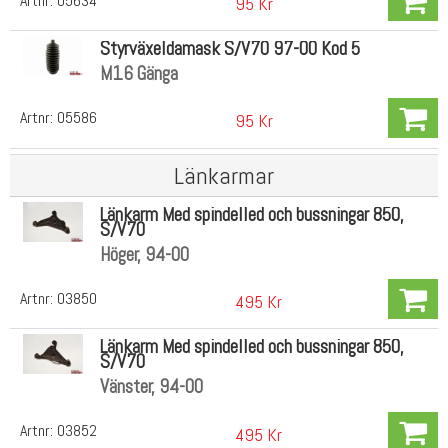
Artnr:
05634
95 Kr
Styrväxeldamask S/V70 97-00 Kod 5
M16 Gänga
Artnr:
05586
95 Kr
Länkarmar
Länkarm Med spindelled och bussningar 850,
S/V70
Höger, 94-00
Artnr:
03850
495 Kr
Länkarm Med spindelled och bussningar 850,
S/V70
Vänster, 94-00
Artnr:
03852
495 Kr