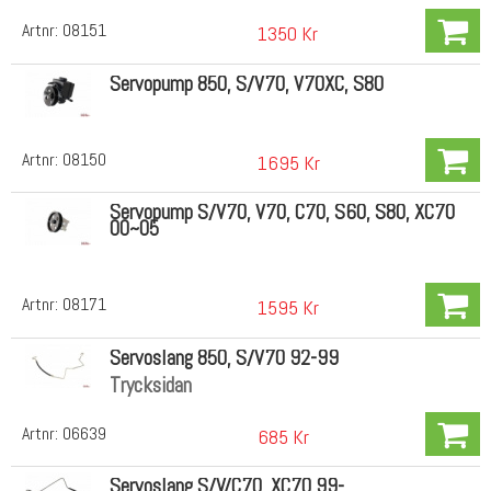
Artnr:
08151
1350 Kr
Servopump 850, S/V70, V70XC, S80
Artnr:
08150
1695 Kr
Servopump S/V70, V70, C70, S60, S80, XC70
00~05
Artnr:
08171
1595 Kr
Servoslang 850, S/V70 92-99
Trycksidan
Artnr:
06639
685 Kr
Servoslang S/V/C70, XC70 99-