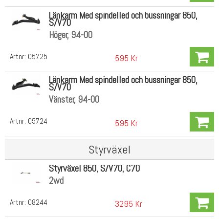
Länkarm Med spindelled och bussningar 850,
S/V70
Höger, 94-00
Artnr:
05725
595 Kr
Länkarm Med spindelled och bussningar 850,
S/V70
Vänster, 94-00
Artnr:
05724
595 Kr
Styrväxel
Styrväxel 850, S/V70, C70
2wd
Artnr:
08244
3295 Kr