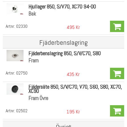
Hjullager 850, S/V70, XC70 94-00
Bak
Artnr:
02330
495 Kr
Fjäderbenslagring
Fjäderbenslagring 850, S/V/C70, S80
Fram
Artnr:
02750
435 Kr
Fjädersäte 850, S/V/C70, V70, S60, S80, XC70,
XC90
Fram Övre
Artnr:
02502
195 Kr
Övrigt