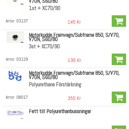
V70N, S60/80
1st + XC70/90
Artnr:
03137
145 Kr
Motorkudde Framvagn/Subframe 850, S/V70,
V70N, S60/80
3st + XC70/90
Artnr:
03129
195 Kr
Motorkudde Framvagn/Subframe 850, S/V70,
V70N, S60/80
Polyurethane Förstärkning
Artnr:
08017
355 Kr
Fett till Polyurethanbussningar