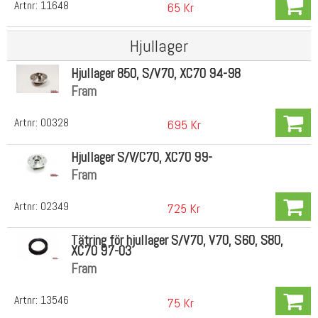
Artnr:
11648
65 Kr
Hjullager
Hjullager 850, S/V70, XC70 94-98
Fram
Artnr:
00328
695 Kr
Hjullager S/V/C70, XC70 99-
Fram
Artnr:
02349
725 Kr
Tätring för hjullager S/V70, V70, S60, S80,
XC70 97-03
Fram
Artnr:
13546
75 Kr