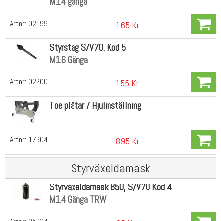
M14 gänga
Artnr:
02199
165 Kr
Styrstag S/V70. Kod 5
M16 Gänga
Artnr:
02200
155 Kr
Toe plåtar / Hjulinställning
Artnr:
17604
895 Kr
Styrväxeldamask
Styrväxeldamask 850, S/V70 Kod 4
M14 Gänga TRW