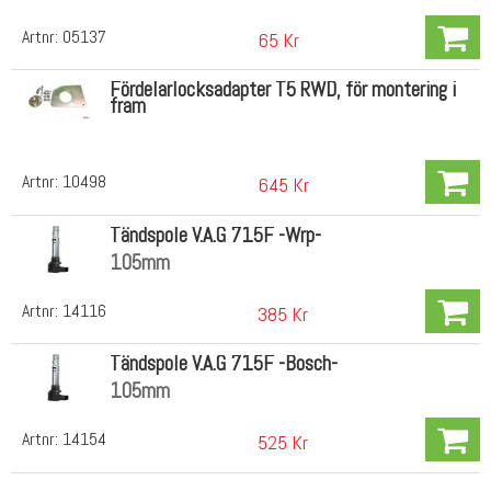
Artnr:
05137
65 Kr
Fördelarlocksadapter T5 RWD, för montering i
fram
Artnr:
10498
645 Kr
Tändspole V.A.G 715F -Wrp-
105mm
Artnr:
14116
385 Kr
Tändspole V.A.G 715F -Bosch-
105mm
Artnr:
14154
525 Kr