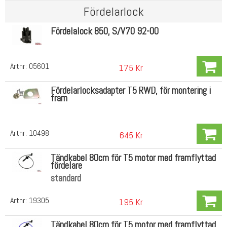
Fördelarlock
Fördelalock 850, S/V70 92-00
Artnr:
05601
175 Kr
Fördelarlocksadapter T5 RWD, för montering i
fram
Artnr:
10498
645 Kr
Tändkabel 80cm för T5 motor med framflyttad
fördelare
standard
Artnr:
19305
195 Kr
Tändkabel 80cm för T5 motor med framflyttad