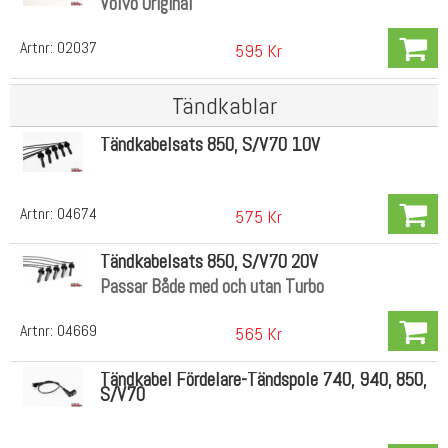
Volvo Original
Artnr:
02037
595 Kr
Tändkablar
Tändkabelsats 850, S/V70 10V
Artnr:
04674
575 Kr
Tändkabelsats 850, S/V70 20V
Passar Både med och utan Turbo
Artnr:
04669
565 Kr
Tändkabel Fördelare-Tändspole 740, 940, 850,
S/V70