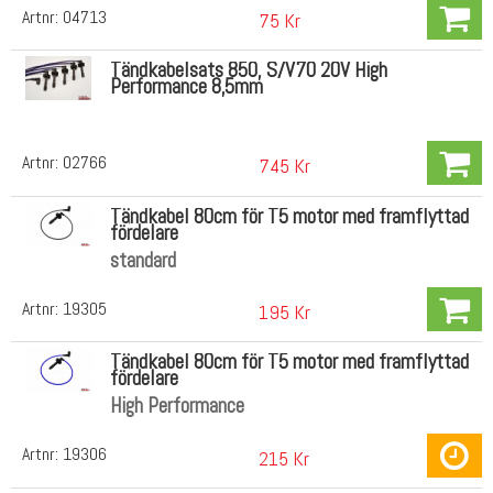
Artnr:
04713
75 Kr
Tändkabelsats 850, S/V70 20V High
Performance 8,5mm
Artnr:
02766
745 Kr
Tändkabel 80cm för T5 motor med framflyttad
fördelare
standard
Artnr:
19305
195 Kr
Tändkabel 80cm för T5 motor med framflyttad
fördelare
High Performance
Artnr:
19306
215 Kr