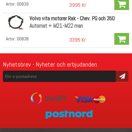
Artnr:
00839
3995 Kr
Volvo vita motorer Rak - Chev. PG och 350
Automat + M21-M22 man
Artnr:
00838
3395 Kr
Nyhetsbrev - Nyheter och erbjudanden
Skicka