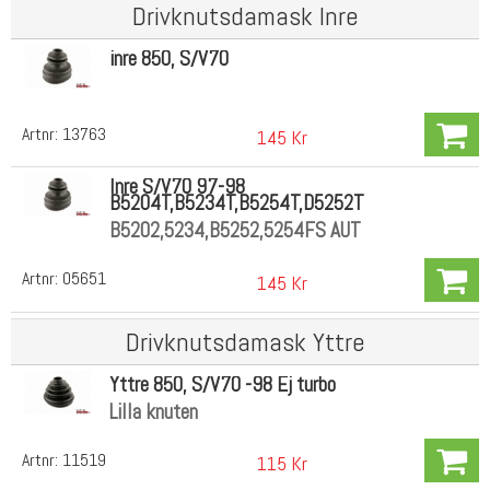
Drivknutsdamask Inre
inre 850, S/V70
Artnr:
13763
145 Kr
Inre S/V70 97-98
B5204T,B5234T,B5254T,D5252T
B5202,5234,B5252,5254FS AUT
Artnr:
05651
145 Kr
Drivknutsdamask Yttre
Yttre 850, S/V70 -98 Ej turbo
Lilla knuten
Artnr:
11519
115 Kr