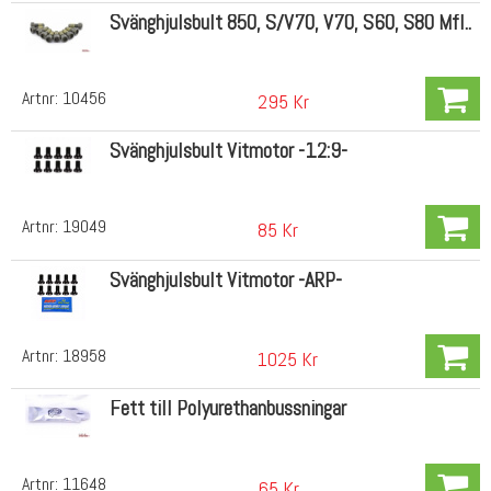
Svänghjulsbult 850, S/V70, V70, S60, S80 Mfl..
Artnr:
10456
295 Kr
Svänghjulsbult Vitmotor -12:9-
Artnr:
19049
85 Kr
Svänghjulsbult Vitmotor -ARP-
Artnr:
18958
1025 Kr
Fett till Polyurethanbussningar
Artnr:
11648
65 Kr