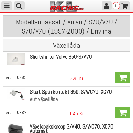
0
Modellanpassat / Volvo / S70/V70 /
S70/V70 (1997-2000) / Drivlina
Växellåda
Shortshifter Volvo 850-S/V70
Artnr:
02853
325 Kr
Start Spärrkontakt 850, S/V/C70, XC70
Aut växellåda
Artnr:
08871
645 Kr
Växelspaksknopp S/V40, S/V/C70, XC70
Automat