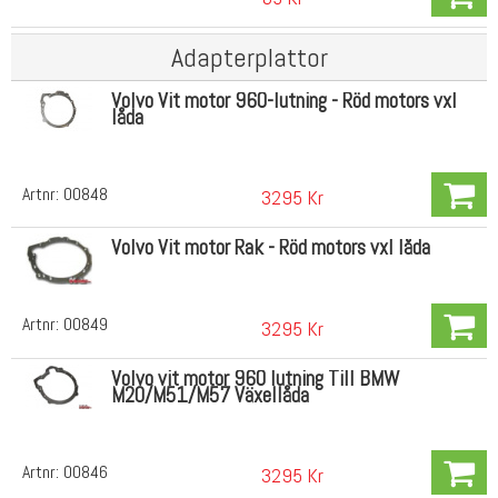
Adapterplattor
Volvo Vit motor 960-lutning - Röd motors vxl
låda
Artnr:
00848
3295 Kr
Volvo Vit motor Rak - Röd motors vxl låda
Artnr:
00849
3295 Kr
Volvo vit motor 960 lutning Till BMW
M20/M51/M57 Växellåda
Artnr:
00846
3295 Kr