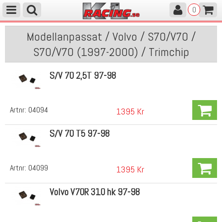
0
Modellanpassat / Volvo / S70/V70 /
S70/V70 (1997-2000) / Trimchip
S/V 70 2,5T 97-98
Artnr:
04094
1395 Kr
S/V 70 T5 97-98
Artnr:
04099
1395 Kr
Volvo V70R 310 hk 97-98