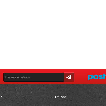
Skicka
ss
Om oss