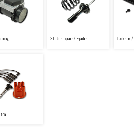
rning
Stötdämpare/ Fjädrar
Torkare /
tem