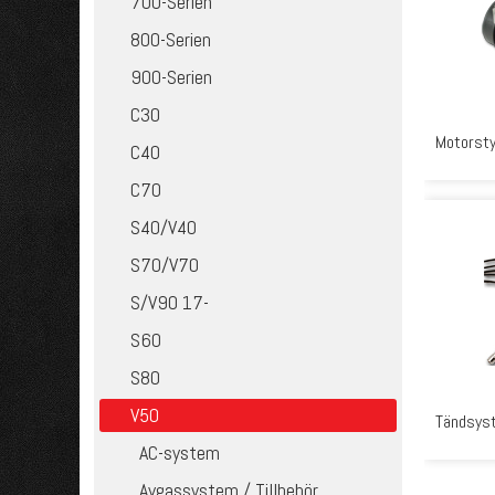
700-Serien
800-Serien
900-Serien
C30
Motorsty
C40
C70
S40/V40
S70/V70
S/V90 17-
S60
S80
V50
Tändsys
AC-system
Avgassystem / Tillbehör