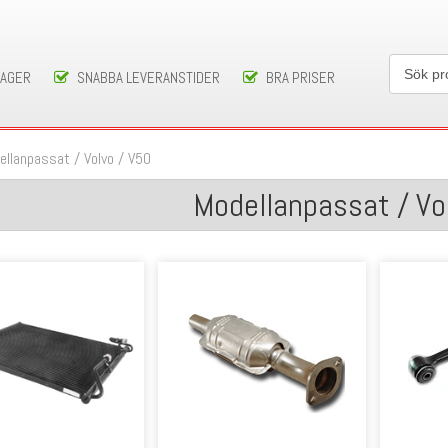
LAGER
SNABBA LEVERANSTIDER
BRA PRISER
ellanpassat
/
Volvo
/
V50
Modellanpassat / Vo