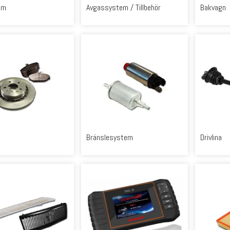
em
Avgassystem / Tillbehör
Bakvagn
Bränslesystem
Drivlina