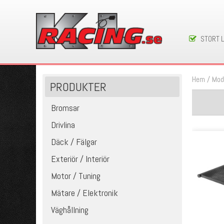
STORT 
Hem
/
Mod
PRODUKTER
Bromsar
Drivlina
Däck / Fälgar
Exteriör / Interiör
Motor / Tuning
Mätare / Elektronik
Väghållning