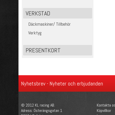
VERKSTAD
Däckmaskiner/ Tillbehör
Verktyg
PRESENTKORT
Nyhetsbrev - Nyheter och erbjudanden
© 2012 KL racing AB.
Kontakta o
Adress: Österängsgatan 1
Köpvillkor