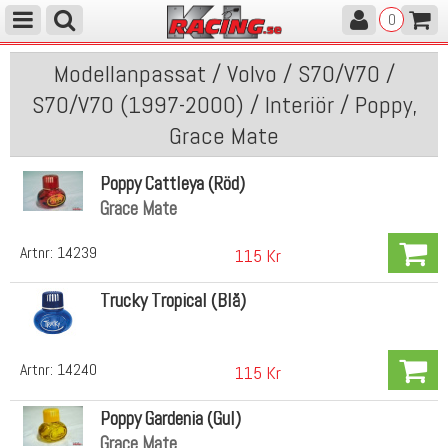
0
Modellanpassat / Volvo / S70/V70 /
S70/V70 (1997-2000) / Interiör / Poppy,
Grace Mate
Poppy Cattleya (Röd)
Grace Mate
Artnr:
14239
115 Kr
Trucky Tropical (Blå)
Artnr:
14240
115 Kr
Poppy Gardenia (Gul)
Grace Mate