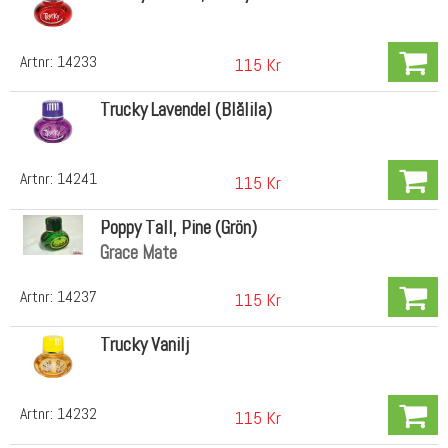
Artnr:
14233
115 Kr
Trucky Lavendel (Blålila)
Artnr:
14241
115 Kr
Poppy Tall, Pine (Grön)
Grace Mate
Artnr:
14237
115 Kr
Trucky Vanilj
Artnr:
14232
115 Kr