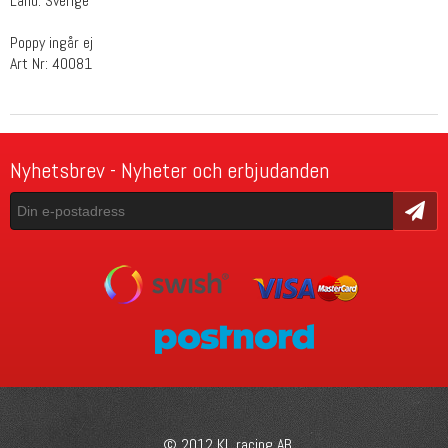
Land: Sverige
Poppy ingår ej
Art Nr: 40081
Nyhetsbrev - Nyheter och erbjudanden
Skicka
© 2012 KL racing AB.