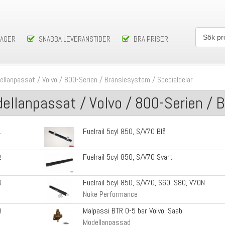
LAGER
SNABBA LEVERANSTIDER
BRA PRISER
ellanpassat
/
Volvo
/
800-Serien
/
Bränslesystem
/
Specialdelar
ellanpassat / Volvo / 800-Serien / 
Fuelrail 5cyl 850, S/V70 Blå
1
Fuelrail 5cyl 850, S/V70 Svart
2
Fuelrail 5cyl 850, S/V70, S60, S80, V70N
6
Nuke Performance
Malpassi BTR 0-5 bar Volvo, Saab
8
Modellanpassad