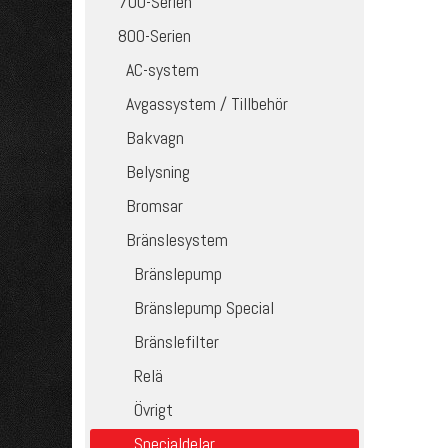
700-Serien
800-Serien
AC-system
Avgassystem / Tillbehör
Bakvagn
Belysning
Bromsar
Bränslesystem
Bränslepump
Bränslepump Special
Bränslefilter
Relä
Övrigt
Specialdelar