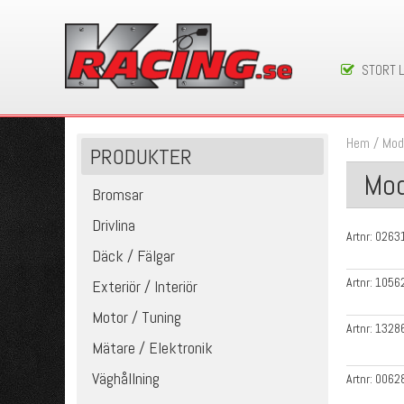
STORT 
Hem
/
Mod
PRODUKTER
Mod
Bromsar
Drivlina
Artnr:
0263
Däck / Fälgar
Artnr:
1056
Exteriör / Interiör
Motor / Tuning
Artnr:
1328
Mätare / Elektronik
Väghållning
Artnr:
0062