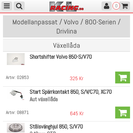
0
Modellanpassat / Volvo / 800-Serien /
Drivlina
Växellåda
Shortshifter Volvo 850-S/V70
Artnr:
02853
325 Kr
Start Spärrkontakt 850, S/V/C70, XC70
Aut växellåda
Artnr:
08871
645 Kr
Stålsvänghjul 850, S/V70