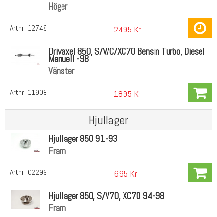
Höger
Artnr:
12748
2495 Kr
Drivaxel 850, S/V/C/XC70 Bensin Turbo, Diesel
Manuell -98
Vänster
Artnr:
11908
1895 Kr
Hjullager
Hjullager 850 91-93
Fram
Artnr:
02299
695 Kr
Hjullager 850, S/V70, XC70 94-98
Fram