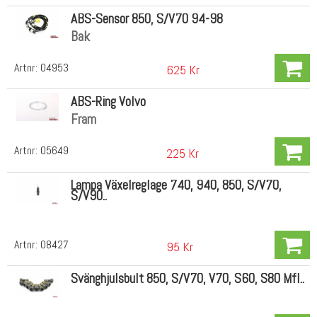
ABS-Sensor 850, S/V70 94-98
Bak
Artnr:
04953
625 Kr
ABS-Ring Volvo
Fram
Artnr:
05649
225 Kr
Lampa Växelreglage 740, 940, 850, S/V70,
S/V90..
Artnr:
08427
95 Kr
Svänghjulsbult 850, S/V70, V70, S60, S80 Mfl..