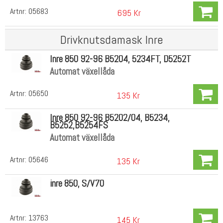
Artnr:
05683
695 Kr
Drivknutsdamask Inre
Inre 850 92-96 B5204, 5234FT, D5252T
Automat växellåda
Artnr:
05650
135 Kr
Inre 850 92-96 B5202/04, B5234,
B5252,B5254FS
Automat växellåda
Artnr:
05646
135 Kr
inre 850, S/V70
Artnr:
13763
145 Kr