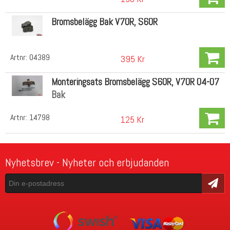
Bromsbelägg Bak V70R, S60R
Artnr:
04389
395 Kr
Monteringsats Bromsbelägg S60R, V70R 04-07
Bak
Artnr:
14798
125 Kr
Nyhetsbrev - Nyheter och erbjudanden
Skicka