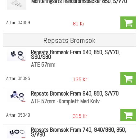
Monteringsats Handbromsbackar 850, S/V70
Artnr:
04399
80 Kr
Repsats Bromsok
Repsats Bromsok Fram 940, 850, S/V70,
S60/S80
ATE 57mm
Artnr:
05085
135 Kr
Repsats Bromsok Fram 940, 850, S/V70
ATE 57mm -Komplett Med Kolv
Artnr:
05049
315 Kr
Repsats Bromsok Fram 740, 940/960, 850,
S/V90