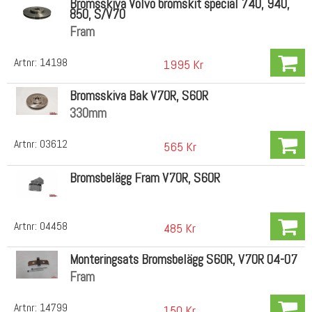
Bromsskiva Volvo bromskit special 740, 940,
850, S/V70
Fram
Artnr:
14198
1995 Kr
Bromsskiva Bak V70R, S60R
330mm
Artnr:
03612
565 Kr
Bromsbelägg Fram V70R, S60R
Artnr:
04458
485 Kr
Monteringsats Bromsbelägg S60R, V70R 04-07
Fram
Artnr:
14799
150 Kr