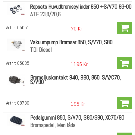
Repsats Huvudbromscylinder 850 +S/V70 93-00
ATE 23,8/20,6
Artnr:
05051
70 Kr
Vakuumpump Bromsar 850, S/V70, S80
TDI Diesel
Artnr:
05035
1195 Kr
Bromsljuskontakt 940, 960, 850, S/V/C70,
S/V90
Artnr:
08780
195 Kr
Pedalgummi 850, S/V70, S60/S80, XC70/90
Bromspedal, Man låda