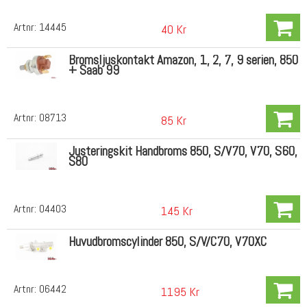
Artnr:
14445
40 Kr
Bromsljuskontakt Amazon, 1, 2, 7, 9 serien, 850
+ Saab 99
Artnr:
08713
85 Kr
Justeringskit Handbroms 850, S/V70, V70, S60,
S80
Artnr:
04403
145 Kr
Huvudbromscylinder 850, S/V/C70, V70XC
Artnr:
06442
1195 Kr