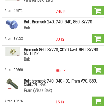
Vänster Bak 2wd
Artnr:
02671
745 Kr
Bult Bromsok 240, 740, 940, 850, S/V70
Bak
Artnr:
19522
30 Kr
Bromsok 850, S/V70, XC70 Awd, 960, S/V90
Multilink
Bak
Artnr:
02669
965 Kr
Bult bromsok 740, 940 ~91 Fram V70, S80,
Xc60/70 Bak
Fram (Vissa Bak)
Artnr:
19526
15 Kr