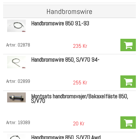
Handbromswire
Handbromswire 850 91-93
Artnr:
02878
235 Kr
Handbromswire 850, S/V70 94-
Artnr:
02899
255 Kr
Montsats handbromsvajer/Bakaxelfäste 850,
S/V70
Artnr:
19389
20 Kr
Handbromswire 850, S/V70 Awd