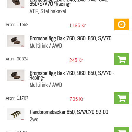
850/S/V70 -Racing-
ATE, Stel bakaxel
Artnr:
11599
1195 Kr
Bromsbelägg Bak 760, 960, 850, S/V70
Multilink / AWD
Artnr:
00324
245 Kr
Bromsbelägg Bak 760, 960, 850, S/V70 -
Racing-
Multilink / AWD
Artnr:
11787
795 Kr
Handbromsbackar 850, S/V/C70 92-00
2wd