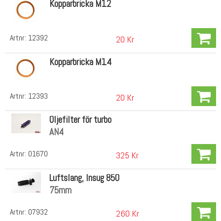
Kopparbricka M12
Artnr:
12392
20 Kr
Kopparbricka M14
Artnr:
12393
20 Kr
Oljefilter för turbo
AN4
Artnr:
01670
325 Kr
Luftslang, Insug 850
75mm
Artnr:
07932
260 Kr