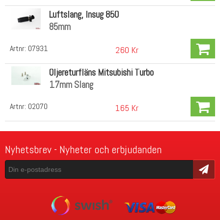
Luftslang, Insug 850
85mm
Artnr:
07931
260 Kr
Oljereturfläns Mitsubishi Turbo
17mm Slang
Artnr:
02070
165 Kr
Nyhetsbrev - Nyheter och erbjudanden
Skicka