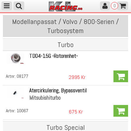
0
Modellanpassat / Volvo / 800-Serien /
Turbosystem
Turbo
TD04-15G -Rotorenhet-
Artnr:
08177
2995 Kr
Återcirkulering, Bypassventil
Mitsubishiturbo
Artnr:
10067
675 Kr
Turbo Special