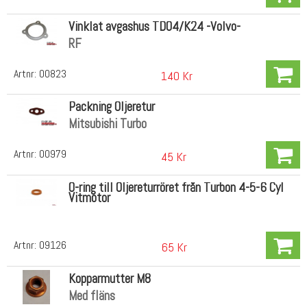
Vinklat avgashus TD04/K24 -Volvo-
RF
Artnr:
00823
140 Kr
Packning Oljeretur
Mitsubishi Turbo
Artnr:
00979
45 Kr
O-ring till Oljereturröret från Turbon 4-5-6 Cyl
Vitmotor
Artnr:
09126
65 Kr
Kopparmutter M8
Med fläns