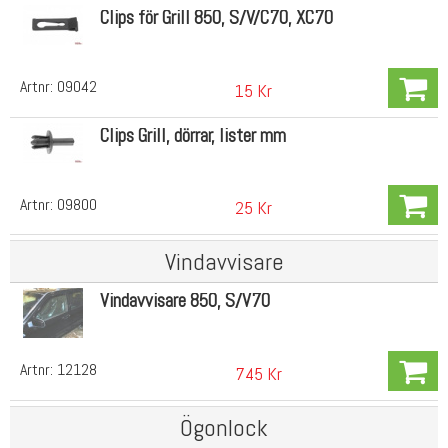
Clips för Grill 850, S/V/C70, XC70
Artnr:
09042
15 Kr
Clips Grill, dörrar, lister mm
Artnr:
09800
25 Kr
Vindavvisare
Vindavvisare 850, S/V70
Artnr:
12128
745 Kr
Ögonlock