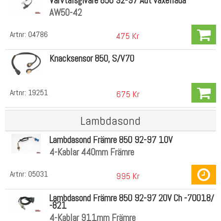
Varvtalsgivare 850 92-97 Aut växellåda
AW50-42
Artnr:
04786
475 Kr
Knacksensor 850, S/V70
Artnr:
19251
675 Kr
Lambdasond
Lambdasond Främre 850 92-97 10V
4-Kablar 440mm Främre
Artnr:
05031
995 Kr
Lambdasond Främre 850 92-97 20V Ch -70018/
-821
4-Kablar 911mm Främre