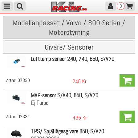
0
Modellanpassat / Volvo / 800-Serien /
Motorstyrning
Givare/ Sensorer
Lufttemp sensor 240, 740, 850, S/V70
Artnr:
07330
245 Kr
MAP-sensor S/V40, 850, S/V70
Ej Turbo
Artnr:
07331
495 Kr
TPS/ Spjällägesgivare 850, S/V70