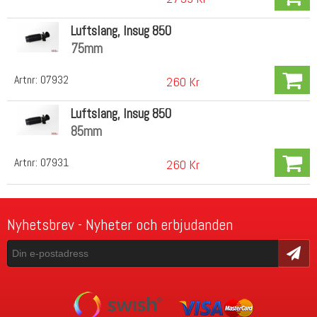
Luftslang, Insug 850
75mm
Artnr:
07932
260 Kr
Luftslang, Insug 850
85mm
Artnr:
07931
260 Kr
Nyhetsbrev - Nyheter och erbjudanden
Skicka