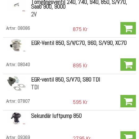
Tomgångsventil 240, 740, 940, 850, S/V70,
Saab 900, 9000
2V
Artnr:
08086
875 Kr
EGR-Ventil 850, S/V/C70, 960, S/V90, XC70
Artnr:
08040
895 Kr
EGR-ventil 850, S/V70, S80 TDI
TDI
Artnr:
07807
595 Kr
Sekundär luftpump 850
Artnr:
09369
2795 Kr