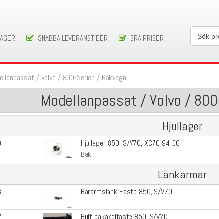
LAGER
SNABBA LEVERANSTIDER
BRA PRISER
ellanpassat
/
Volvo
/
800-Serien
/
Bakvagn
Modellanpassat / Volvo / 800
Hjullager
Hjullager 850, S/V70, XC70 94-00
0
Bak
Länkarmar
Bärarmslänk Fäste 850, S/V70
3
Bult bakaxelfäste 850, S/V70
7