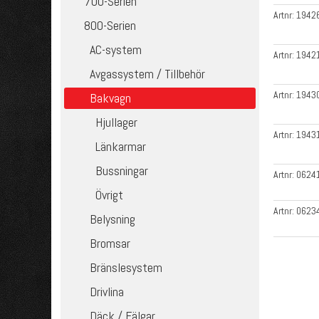
700-Serien
Artnr:
1942
800-Serien
AC-system
Artnr:
1942
Avgassystem / Tillbehör
Artnr:
1943
Bakvagn
Hjullager
Artnr:
1943
Länkarmar
Bussningar
Artnr:
0624
Övrigt
Artnr:
0623
Belysning
Bromsar
Bränslesystem
Drivlina
Däck / Fälgar