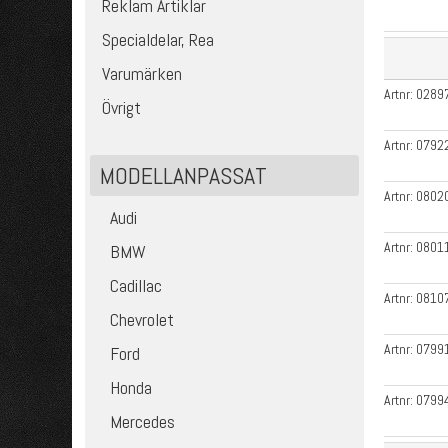
Reklam Artiklar
Specialdelar, Rea
Varumärken
Artnr:
0289
Övrigt
Artnr:
0792
MODELLANPASSAT
Artnr:
0802
Audi
Artnr:
0801
BMW
Cadillac
Artnr:
0810
Chevrolet
Artnr:
0799
Ford
Honda
Artnr:
0799
Mercedes