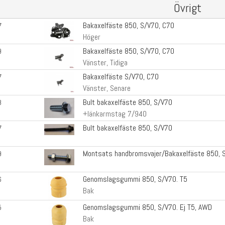
Övrigt
Bakaxelfäste 850, S/V70, C70
7
Höger
Bakaxelfäste 850, S/V70, C70
9
Vänster, Tidiga
Bakaxelfäste S/V70, C70
7
Vänster, Senare
Bult bakaxelfäste 850, S/V70
8
+länkarmstag 7/940
Bult bakaxelfäste 850, S/V70
7
Montsats handbromsvajer/Bakaxelfäste 850, 
9
Genomslagsgummi 850, S/V70. T5
6
Bak
Genomslagsgummi 850, S/V70. Ej T5, AWD
5
Bak