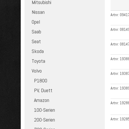
Mitsubishi
Nissan
Artnr:
0941
Opel
Artnr:
0814
Saab
Seat
Artnr:
0814
Skoda
Artnr:
1938
Toyota
Volvo
Artnr:
1938
P1800
Artnr:
1938
PV, Duett
Amazon
Artnr:
1928
100-Serien
200-Serien
Artnr:
1928