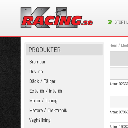
STORT 
Hem
/
Mod
PRODUKTER
Bromsar
Drivlina
Däck / Fälgar
Artnr:
0233
Exteriör / Interiör
Motor / Tuning
Mätare / Elektronik
Artnr:
0796
Väghållning
Artnr:
1938