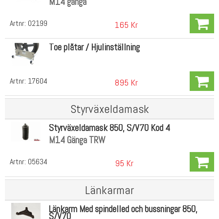
M14 gänga
Artnr:
02199
165 Kr
Toe plåtar / Hjulinställning
Artnr:
17604
895 Kr
Styrväxeldamask
Styrväxeldamask 850, S/V70 Kod 4
M14 Gänga TRW
Artnr:
05634
95 Kr
Länkarmar
Länkarm Med spindelled och bussningar 850,
S/V70