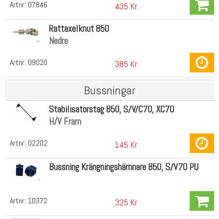
Artnr:
07846
435 Kr
Rattaxelknut 850
Nedre
Artnr:
09020
385 Kr
Bussningar
Stabilisatorstag 850, S/V/C70, XC70
H/V Fram
Artnr:
02202
145 Kr
Bussning Krängningshämnare 850, S/V70 PU
Artnr:
10372
325 Kr