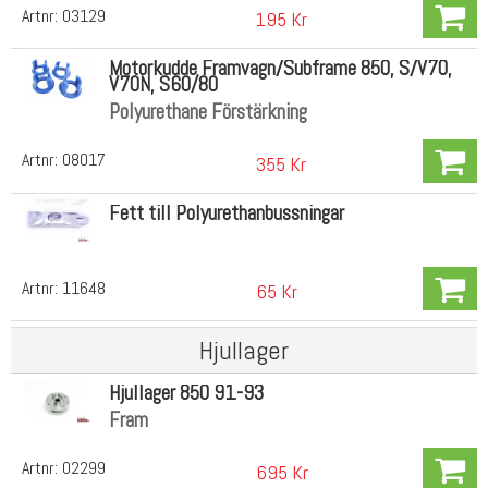
Artnr:
03129
195 Kr
Motorkudde Framvagn/Subframe 850, S/V70,
V70N, S60/80
Polyurethane Förstärkning
Artnr:
08017
355 Kr
Fett till Polyurethanbussningar
Artnr:
11648
65 Kr
Hjullager
Hjullager 850 91-93
Fram
Artnr:
02299
695 Kr