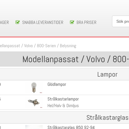
LAGER
SNABBA LEVERANSTIDER
BRA PRISER
ellanpassat
/
Volvo
/
800-Serien
/
Belysning
Modellanpassat / Volvo / 800-
Lampor
Glödlampor
9
Strålkastarlampor
5
Hel/Halv & Dimljus
Strålkastarglas
Strålkastarglas 850 92-94
3