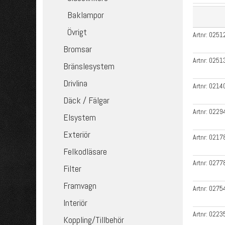
Baklampor
Övrigt
Artnr:
0251
Bromsar
Artnr:
0251
Bränslesystem
Drivlina
Artnr:
0214
Däck / Fälgar
Artnr:
0229
Elsystem
Exteriör
Artnr:
0217
Felkodläsare
Artnr:
0277
Filter
Framvagn
Artnr:
0275
Interiör
Artnr:
0223
Koppling/Tillbehör