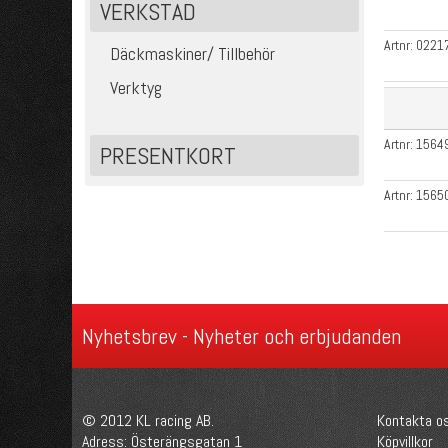
VERKSTAD
Artnr:
0221
Däckmaskiner/ Tillbehör
Verktyg
Artnr:
1564
PRESENTKORT
Artnr:
1565
Nyhetsbrev - Nyheter och erbjudanden
© 2012 KL racing AB.
Kontakta o
Adress: Österängsgatan 1
Köpvillkor