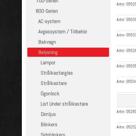
700-Serien
Artnr:
0552
800-Serien
Artnr:
0553
AC-system
Avgassystem / Tillbehör
Artnr:
0553
Bakvagn
Artnr:
0552
Belysning
Lampor
Artnr:
0553
Strålkastarglas
Artnr:
0553
Strålkastare
Ögonlock
List Under strålkastare
Artnr:
0528
Dimljus
Blinkers
Artnr:
0523
Sidoblinkers