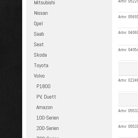
Artnr:
0522
Mitsubishi
Nissan
Artnr:
0569
Opel
Artnr:
0406
Saab
Seat
Artnr:
0405
Skoda
Toyota
Volvo
Artnr:
0224
P1800
PV, Duett
Amazon
Artnr:
0553
100-Serien
Artnr:
0553
200-Serien