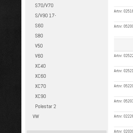
S70/V70
Artnr:
0251
S/V90 17-
S60
Artnr:
0520
S80
V50
V60
Artnr:
0252
XC40
Artnr:
0252
XC60
XC70
Artnr:
0522
XC90
Artnr:
0520
Polestar 2
VW
Artnr:
0222
Artnr:
0203