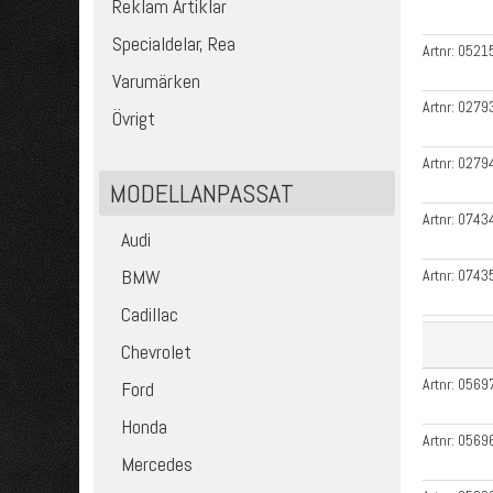
Reklam Artiklar
Specialdelar, Rea
Artnr:
0521
Varumärken
Artnr:
0279
Övrigt
Artnr:
0279
MODELLANPASSAT
Artnr:
0743
Audi
BMW
Artnr:
0743
Cadillac
Chevrolet
Artnr:
0569
Ford
Honda
Artnr:
0569
Mercedes