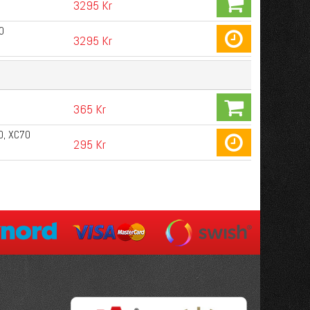
3295 Kr
0
3295 Kr
365 Kr
0, XC70
295 Kr