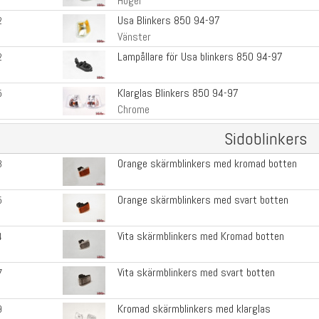
Höger
Usa Blinkers 850 94-97
2
Vänster
Lampållare för Usa blinkers 850 94-97
2
Klarglas Blinkers 850 94-97
5
Chrome
Sidoblinkers
Orange skärmblinkers med kromad botten
3
Orange skärmblinkers med svart botten
5
Vita skärmblinkers med Kromad botten
4
Vita skärmblinkers med svart botten
7
Kromad skärmblinkers med klarglas
9