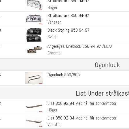
Strålkastare 850 94-97
9
Höger
Strålkastare 850 94-97
1
Vänster
Black Styling 850 94-97
0
Svart
Angeleyes Oneblock 850 94-97 /REA/
4
Chrome
Ögonlock
Ögonlock 850/855
6
List Under strålkas
List 850 92-94 Med hål för torkarmotor
2
Höger
List 850 92-94 Med hål för torkarmotor
1
Vänster