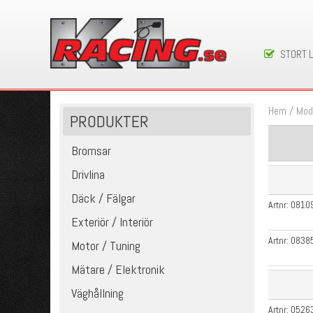
STORT 
Hem
/
Mod
PRODUKTER
Bromsar
Drivlina
Däck / Fälgar
Artnr:
0810
Exteriör / Interiör
Artnr:
0838
Motor / Tuning
Mätare / Elektronik
Väghållning
Artnr:
0526