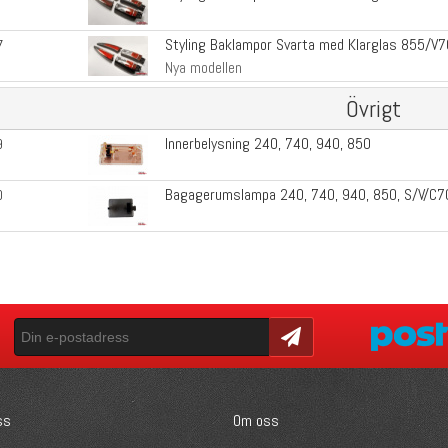
Styling Baklampor Svarta med Klarglas 855/V7
7
Nya modellen
Övrigt
Innerbelysning 240, 740, 940, 850
9
Bagagerumslampa 240, 740, 940, 850, S/V/C7
0
Skicka
ss
Om oss