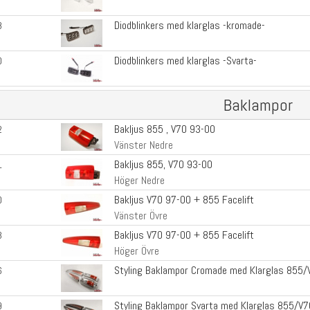
Diodblinkers med klarglas -kromade-
8
Diodblinkers med klarglas -Svarta-
0
Baklampor
Bakljus 855 , V70 93-00
2
Vänster Nedre
Bakljus 855, V70 93-00
1
Höger Nedre
Bakljus V70 97-00 + 855 Facelift
0
Vänster Övre
Bakljus V70 97-00 + 855 Facelift
3
Höger Övre
Styling Baklampor Cromade med Klarglas 855/
6
Styling Baklampor Svarta med Klarglas 855/V7
9