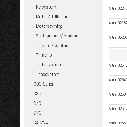
Kylsystem
Artnr:
0224
Motor / Tillbehör
Artnr:
0218
Motorstyrning
Stötdämpare/ Fjädrar
Artnr:
0528
Torkare / Spolning
Trimchip
Turbosystem
Artnr:
0254
Tändsystem
Artnr:
0254
900-Serien
C30
Artnr:
0253
C40
Artnr:
0251
C70
S40/V40
Artnr:
0255