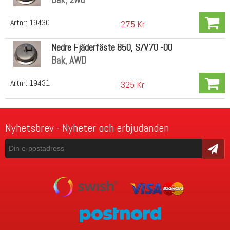
Artnr:
19430
275 Kr
Nedre Fjäderfäste 850, S/V70 -00
Bak, AWD
Artnr:
19431
325 Kr
Nyhetsbrev - Nyheter och erbjudanden
Skicka