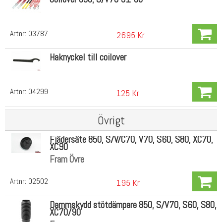
Artnr:
03787
2695 Kr
Haknyckel till coilover
Artnr:
04299
125 Kr
Övrigt
Fjädersäte 850, S/V/C70, V70, S60, S80, XC70,
XC90
Fram Övre
Artnr:
02502
195 Kr
Dammskydd stötdämpare 850, S/V70, S60, S80,
XC70/90