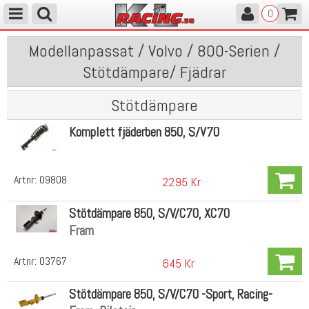
0
Modellanpassat / Volvo / 800-Serien /
Stötdämpare/ Fjädrar
Stötdämpare
Komplett fjäderben 850, S/V70
Artnr:
09808
2295 Kr
Stötdämpare 850, S/V/C70, XC70
Fram
Artnr:
03767
645 Kr
Stötdämpare 850, S/V/C70 -Sport, Racing-