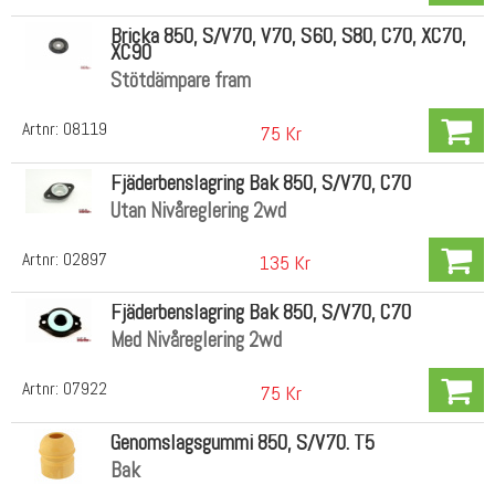
Bricka 850, S/V70, V70, S60, S80, C70, XC70,
XC90
Stötdämpare fram
Artnr:
08119
75 Kr
Fjäderbenslagring Bak 850, S/V70, C70
Utan Nivåreglering 2wd
Artnr:
02897
135 Kr
Fjäderbenslagring Bak 850, S/V70, C70
Med Nivåreglering 2wd
Artnr:
07922
75 Kr
Genomslagsgummi 850, S/V70. T5
Bak