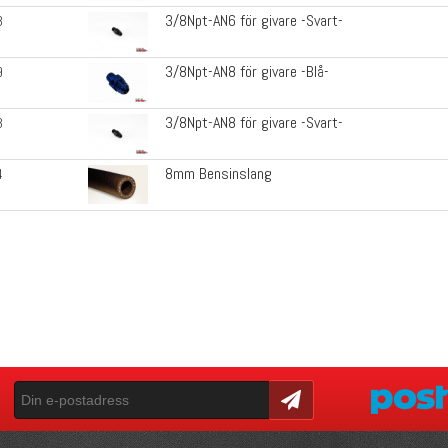
3/8Npt-AN6 för givare -Svart-
3
3/8Npt-AN8 för givare -Blå-
9
3/8Npt-AN8 för givare -Svart-
3
8mm Bensinslang
4
Skicka