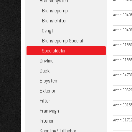
Bränslesystem
Bränslepump
Artnr:
0040
Bränslefilter
Artnr:
0040
Övrigt
Bränslepump Special
Artnr:
0188
Specialdelar
Artnr:
0188
Drivlina
Däck
Artnr:
0473
Elsystem
Artnr:
0062
Exteriör
Filter
Artnr:
0015
Framvagn
Artnr:
0171
Interiör
Koppling/ Tillbehör