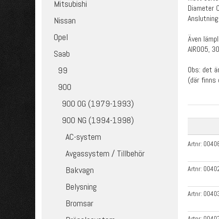
Mitsubishi
Diameter 
Anslutning
Nissan
Opel
Även lämpl
AIR005, 3
Saab
Obs: det ä
99
(där finns 
900
900 OG (1979-1993)
900 NG (1994-1998)
AC-system
Artnr:
0040
Avgassystem / Tillbehör
Artnr:
0040
Bakvagn
Belysning
Artnr:
0040
Bromsar
Artnr:
0040