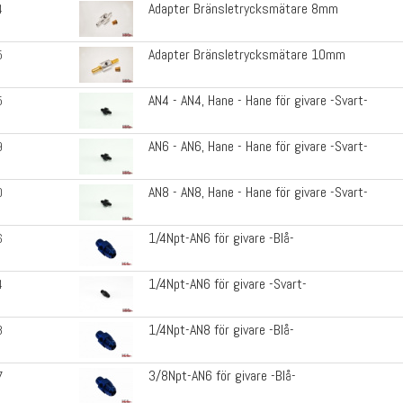
Adapter Bränsletrycksmätare 8mm
4
Adapter Bränsletrycksmätare 10mm
5
AN4 - AN4, Hane - Hane för givare -Svart-
5
AN6 - AN6, Hane - Hane för givare -Svart-
9
AN8 - AN8, Hane - Hane för givare -Svart-
0
1/4Npt-AN6 för givare -Blå-
6
1/4Npt-AN6 för givare -Svart-
4
1/4Npt-AN8 för givare -Blå-
8
3/8Npt-AN6 för givare -Blå-
7