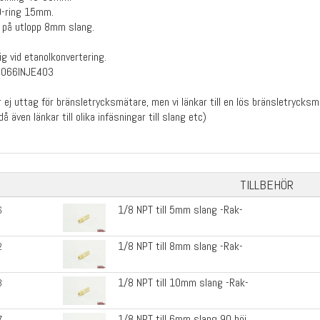
O-ring 15mm.
 på utlopp 8mm slang.
ig vid etanolkonvertering.
0066INJE403
r ej uttag för bränsletrycksmätare, men vi länkar till en lös bränsletrycks
då även länkar till olika infäsningar till slang etc)
TILLBEHÖR
1/8 NPT till 5mm slang -Rak-
6
1/8 NPT till 8mm slang -Rak-
2
1/8 NPT till 10mm slang -Rak-
3
1/8 NPT till 6mm slang 90 böj
7