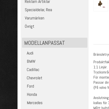
Reklam Artiklar
Specialdelar, Rea
Varumärken
Övrigt
MODELLANPASSAT
Audi
Bränsletry
BMW
Produktfak
1:1 Linjär.
Cadillac
Tryckområ
För monter
Chevrolet
Passar dir
Ford
(På volvo 
Honda
Anslutning
Mercedes
kallas för
Mått bult