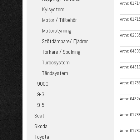
Artnr:
0171
Kylsystem
Artnr:
0171
Motor / Tillbehör
Motorstyrning
Artnr:
0296
Stötdämpare/ Fjädrar
Artnr:
0430
Torkare / Spolning
Turbosystem
Artnr:
0431
Tändsystem
Artnr:
0178
9000
9-3
Artnr:
0432
9-5
Artnr:
0178
Seat
Skoda
Artnr:
0178
Toyota