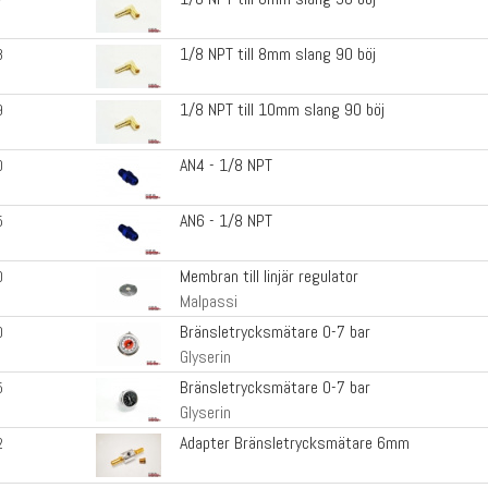
1/8 NPT till 8mm slang 90 böj
8
1/8 NPT till 10mm slang 90 böj
9
AN4 - 1/8 NPT
0
AN6 - 1/8 NPT
5
Membran till linjär regulator
0
Malpassi
Bränsletrycksmätare 0-7 bar
0
Glyserin
Bränsletrycksmätare 0-7 bar
5
Glyserin
Adapter Bränsletrycksmätare 6mm
2