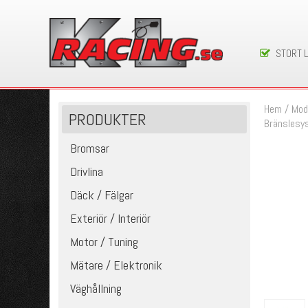
STORT 
Hem
/
Mod
PRODUKTER
Bränslesy
Bromsar
Drivlina
Däck / Fälgar
Exteriör / Interiör
Motor / Tuning
Mätare / Elektronik
Väghållning