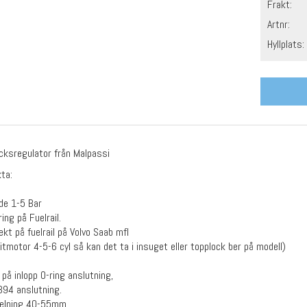
Frakt:
Artnr:
Hyllplats:
cksregulator från Malpassi
ta:
de 1-5 Bar
ing på Fuelrail.
ekt på fuelrail på Volvo Saab mfl
Vitmotor 4-5-6 cyl så kan det ta i insuget eller topplock ber på modell)
 på inlopp O-ring anslutning,
 394 anslutning.
delning 40-55mm.