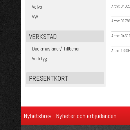
Artnr:
0432
Volvo
VW
Artnr:
0178
VERKSTAD
Artnr:
0431
Däckmaskiner/ Tillbehör
Artnr:
1330
Verktyg
PRESENTKORT
Nyhetsbrev - Nyheter och erbjudanden