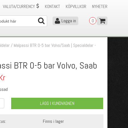
VALUTA/CURRENCY
KONTAKT
KÖPVILLKOR
NYHETER
Logga in
0
ldelar
/
Malpassi BTR 0-5 bar Volvo/Saab | Specialdelar -
ssi BTR 0-5 bar Volvo, Saab
Kr
ssad
LÄGG I KUNDVAGNEN
tus:
Finns i lager