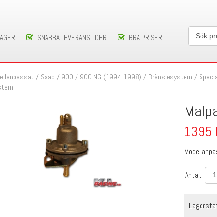
LAGER
SNABBA LEVERANSTIDER
BRA PRISER
ellanpassat
/
Saab
/
900
/
900 NG (1994-1998)
/
Bränslesystem
/
Specia
stem
Malpa
1395
Modellanpa
Antal:
Lagersta