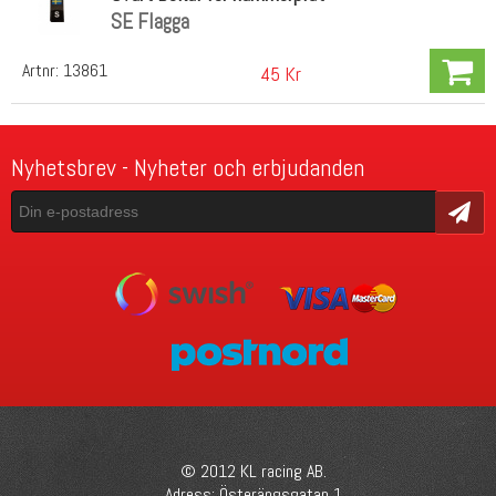
SE Flagga
Artnr:
13861
45 Kr
Nyhetsbrev - Nyheter och erbjudanden
Skicka
© 2012 KL racing AB.
Adress: Österängsgatan 1