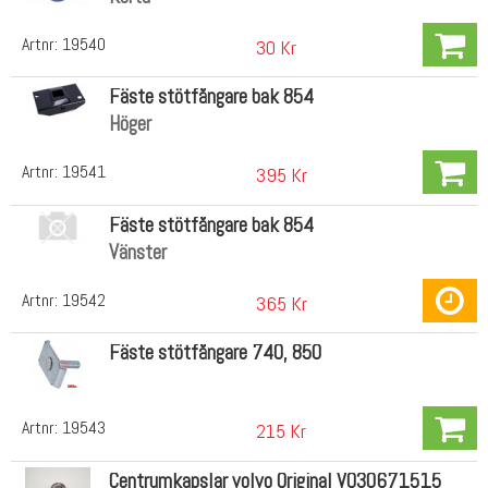
Artnr:
19540
30 Kr
Fäste stötfångare bak 854
Höger
Artnr:
19541
395 Kr
Fäste stötfångare bak 854
Vänster
Artnr:
19542
365 Kr
Fäste stötfångare 740, 850
Artnr:
19543
215 Kr
Centrumkapslar volvo Original VO30671515