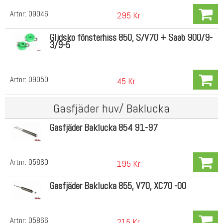
Artnr:
09046
295 Kr
Glidsko fönsterhiss 850, S/V70 + Saab 900/9-
3/9-5
Artnr:
09050
45 Kr
Gasfjäder huv/ Baklucka
Gasfjäder Baklucka 854 91-97
Artnr:
05860
195 Kr
Gasfjäder Baklucka 855, V70, XC70 -00
Artnr:
05866
215 Kr