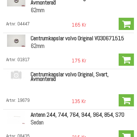
Avmonterad
62mm
Artnr:
04447
165 Kr
Centrumkapslar volvo Original VO30671515
62mm
Artnr:
01817
175 Kr
Centrumkapslar volvo Original, Svart,
Avmonterad
Artnr:
19679
135 Kr
Antenn 244, 744, 764, 944, 964, 854, S70
Sedan
Artnr:
08435