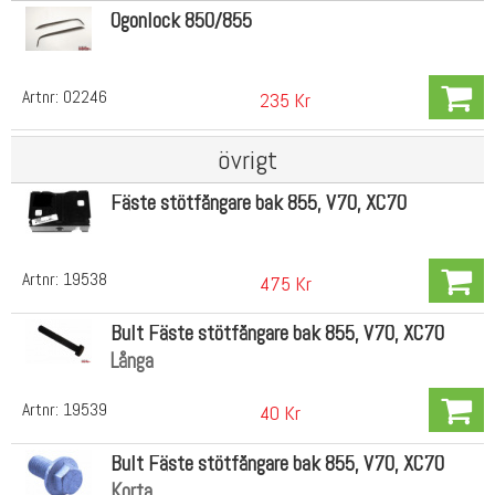
Ögonlock 850/855
Artnr:
02246
235 Kr
övrigt
Fäste stötfångare bak 855, V70, XC70
Artnr:
19538
475 Kr
Bult Fäste stötfångare bak 855, V70, XC70
Långa
Artnr:
19539
40 Kr
Bult Fäste stötfångare bak 855, V70, XC70
Korta