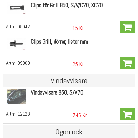
Clips för Grill 850, S/V/C70, XC70
Artnr:
09042
15 Kr
Clips Grill, dörrar, lister mm
Artnr:
09800
25 Kr
Vindavvisare
Vindavvisare 850, S/V70
Artnr:
12128
745 Kr
Ögonlock