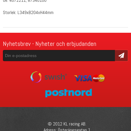
Oe: 4072211, 87340100
Storlek: L349xB204xH44mm
Nyhetsbrev - Nyheter och erbjudanden
Skicka
© 2012 KL racing AB.
Adress: Österängsgatan 1