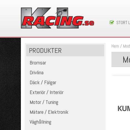
STORT 
Hem
/
Mod
PRODUKTER
Mo
Bromsar
Drivlina
Däck / Fälgar
Exteriör / Interiör
Motor / Tuning
Mätare / Elektronik
Väghållning