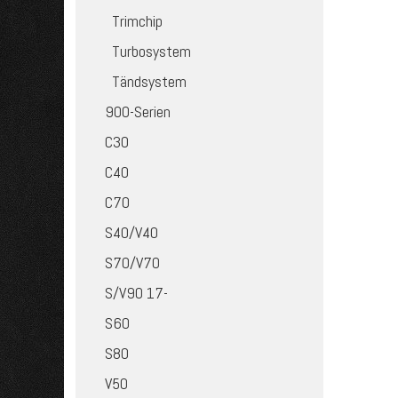
Trimchip
Turbosystem
Tändsystem
900-Serien
C30
C40
C70
S40/V40
S70/V70
S/V90 17-
S60
S80
V50