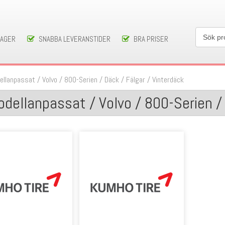
LAGER
SNABBA LEVERANSTIDER
BRA PRISER
ellanpassat
/
Volvo
/
800-Serien
/
Däck / Fälgar
/
Vinterdäck
dellanpassat / Volvo / 800-Serien /