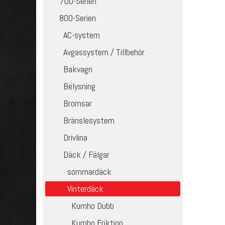
700-Serien
800-Serien
AC-system
Avgassystem / Tillbehör
Bakvagn
Belysning
Bromsar
Bränslesystem
Drivlina
Däck / Fälgar
sommardäck
Vinterdäck
Kumho Dubb
Kumho Friktion