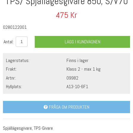
TPS/ Spjällägesgivare 850, S/V70
475
Kr
0280122001
Antal:
LÄGG I KUNDVAGNEN
Lagerstatus:
Finns i lager
Frakt:
Klass 2 - max 1 kg
Artnr:
09982
Hyllplats:
A13-10-6F1
FRÅGA OM PRODUKTEN
Spjällägesgivare, TPS-Givare