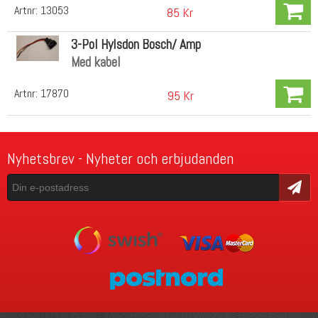
Artnr:
13053
85 Kr
3-Pol Hylsdon Bosch/ Amp
Med kabel
Artnr:
17870
95 Kr
Nyhetsbrev - Nyheter och erbjudanden
Skicka