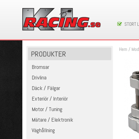
STORT 
Hem
/
Mod
PRODUKTER
Bromsar
Drivlina
Däck / Fälgar
Exteriör / Interiör
Motor / Tuning
Mätare / Elektronik
Väghållning