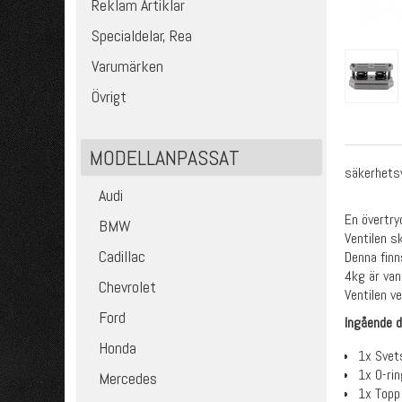
Reklam Artiklar
Specialdelar, Rea
Varumärken
Övrigt
MODELLANPASSAT
säkerhetsv
Audi
En övertry
BMW
Ventilen s
Cadillac
Denna finn
4kg är van
Chevrolet
Ventilen v
Ford
Ingående d
Honda
1x Svet
1x O-rin
Mercedes
1x Topp