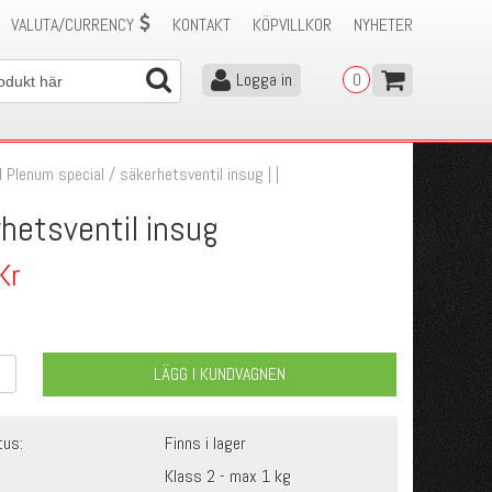
VALUTA/CURRENCY
KONTAKT
KÖPVILLKOR
NYHETER
Logga in
0
l Plenum special
/
säkerhetsventil insug | |
hetsventil insug
Kr
LÄGG I KUNDVAGNEN
tus:
Finns i lager
Klass 2 - max 1 kg