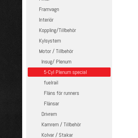
Framvagn
Interiör
Koppling/Tillbehör
Kylsystem
Motor / Tillbehör
Insug/ Plenum
5-Cyl Plenum special
fuelrail
Fläns för runners
Flänsar
Drivrem
Kamrem / Tillbehör
Kolvar / Stakar