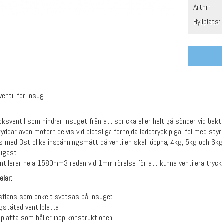
Artnr:
Hyllplats:
entil för insug
cksventil som hindrar insuget från att spricka eller helt gå sönder vid bakt
kyddar även motorn delvis vid plötsliga förhöjda laddtryck p.ga. fel med sty
s med 3st olika inspänningsmått då ventilen skall öppna, 4kg, 5kg och 6k
ligast.
entilerar hela 1580mm3 redan vid 1mm rörelse för att kunna ventilera tryc
elar:
sfläns som enkelt svetsas på insuget
gstätad ventilplatta
 platta som håller ihop konstruktionen