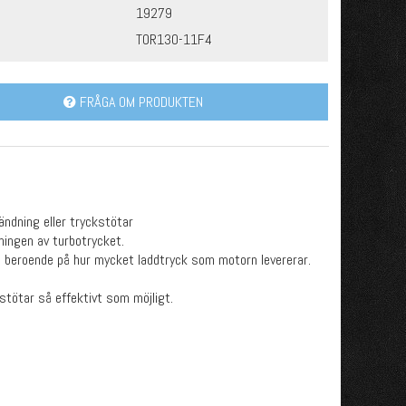
19279
TOR130-11F4
FRÅGA OM PRODUKTEN
ändning eller tryckstötar
rningen av turbotrycket.
g beroende på hur mycket laddtryck som motorn levererar.
kstötar så effektivt som möjligt.