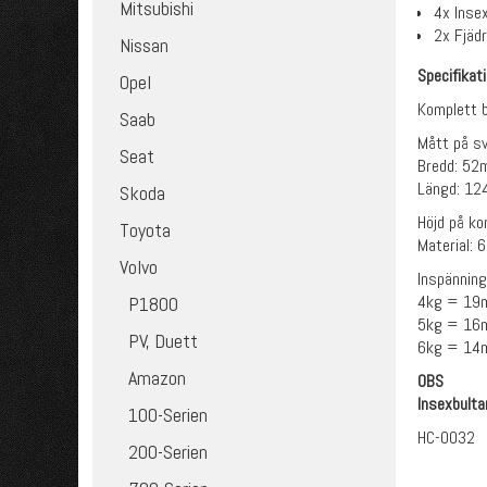
Mitsubishi
4x Inse
2x Fjädr
Nissan
Specifikat
Opel
Komplett b
Saab
Mått på sv
Seat
Bredd: 5
Längd: 1
Skoda
Höjd på ko
Toyota
Material: 
Volvo
Inspänning
4kg = 1
P1800
5kg = 1
PV, Duett
6kg = 1
Amazon
OBS
Insexbulta
100-Serien
HC-0032
200-Serien