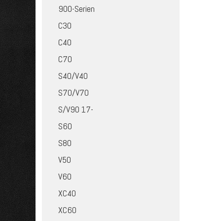
900-Serien
C30
C40
C70
S40/V40
S70/V70
S/V90 17-
S60
S80
V50
V60
XC40
XC60