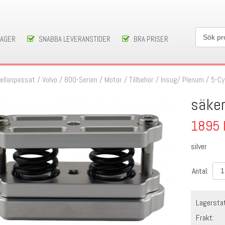
LAGER
SNABBA LEVERANSTIDER
BRA PRISER
ellanpassat
/
Volvo
/
800-Serien
/
Motor / Tillbehör
/
Insug/ Plenum
/
5-Cy
säker
1895
silver
Antal:
Lagersta
Frakt: