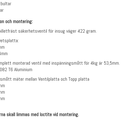
xbultar
ar
ion och montering:
illetfräst säkerhetsventil för insug väger 422 gram.
etsplatta:
2mm
24mm
mplett monterad ventil med inspänningsmått för 4kg är 53,5mm.
6082 T6 Aluminium
smått mäter mellan Ventilplatta och Topp platta
9mm
6mm
4mm
rna skall limmas med loctite vid montering.