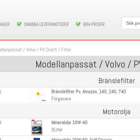
LAGER
SNABBA LEVERANSTIDER
BRA PRISER
ellanpassat
/
Volvo
/
PV, Duett
/
Filter
Modellanpassat / Volvo / PV
Bränslefilter
Bränslefilter Pv, Amazon, 140, 240, 740
6
Förgasare
Motorolja
Mineralolja 10W-40
8
5Liter
Mineralolja 20W-50, Gulf Classic