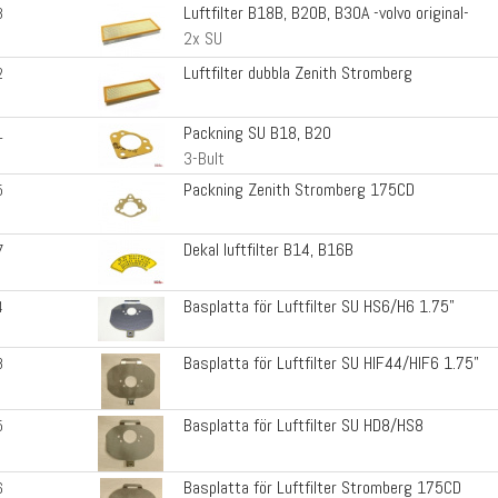
Luftfilter B18B, B20B, B30A -volvo original-
3
2x SU
Luftfilter dubbla Zenith Stromberg
2
Packning SU B18, B20
1
3-Bult
Packning Zenith Stromberg 175CD
5
Dekal luftfilter B14, B16B
7
Basplatta för Luftfilter SU HS6/H6 1.75"
4
Basplatta för Luftfilter SU HIF44/HIF6 1.75"
8
Basplatta för Luftfilter SU HD8/HS8
5
Basplatta för Luftfilter Stromberg 175CD
6