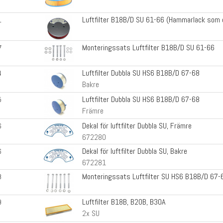
Luftfilter B18B/D SU 61-66 (Hammarlack som o
1
Monteringssats Luftfilter B18B/D SU 61-66
7
Luftfilter Dubbla SU HS6 B18B/D 67-68
4
Bakre
Luftfilter Dubbla SU HS6 B18B/D 67-68
5
Främre
Dekal för luftfilter Dubbla SU, Främre
6
672280
Dekal för luftfilter Dubbla SU, Bakre
6
672281
Monteringssats Luftfilter SU HS6 B18B/D 67-
8
Luftfilter B18B, B20B, B30A
9
2x SU