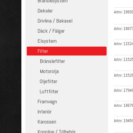
Bränslesystem
Dekaler
Artnr:
1869
Drivlina / Bakaxel
Artnr:
1867
Däck / Fälgar
Elsystem
Artnr:
1152
Filter
Artnr:
1152
Bränslefilter
Motorolja
Artnr:
1152
Oljefilter
Artnr:
1794
Luftfilter
Framvagn
Artnr:
1867
Interiör
Artnr:
1945
Karosseri
Koppling / Tillbehör