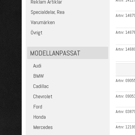
Artnr:
1412
Reklam Artiklar
Specialdelar, Rea
Artnr:
1467
Varumärken
Övrigt
Artnr:
1467
Artnr:
1468
MODELLANPASSAT
Audi
BMW
Artnr:
0905
Cadillac
Chevrolet
Artnr:
0905
Ford
Artnr:
0387
Honda
Mercedes
Artnr:
1219