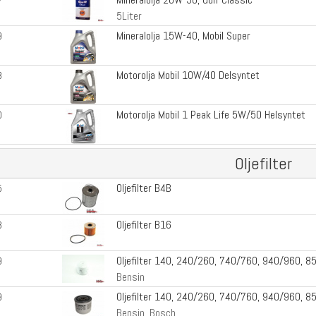
7
5Liter
Mineralolja 15W-40, Mobil Super
9
Motorolja Mobil 10W/40 Delsyntet
8
Motorolja Mobil 1 Peak Life 5W/50 Helsyntet
0
Oljefilter
Oljefilter B4B
5
Oljefilter B16
3
Oljefilter 140, 240/260, 740/760, 940/960, 8
9
Bensin
Oljefilter 140, 240/260, 740/760, 940/960, 8
9
Bensin, Bosch