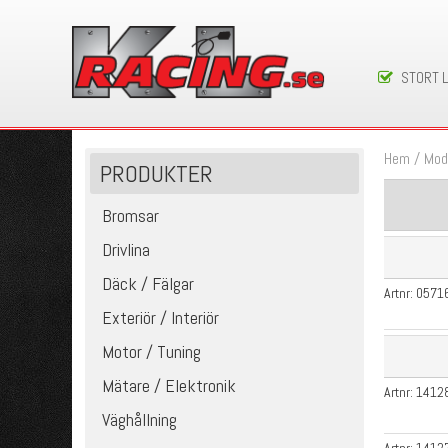
STORT 
Hem
/
Mod
PRODUKTER
Bromsar
Drivlina
Däck / Fälgar
Artnr:
0571
Exteriör / Interiör
Motor / Tuning
Mätare / Elektronik
Artnr:
1412
Väghållning