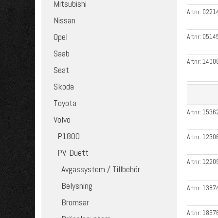
Mitsubishi
Artnr:
0221
Nissan
Opel
Artnr:
0514
Saab
Artnr:
1400
Seat
Skoda
Toyota
Artnr:
1536
Volvo
P1800
Artnr:
1230
PV, Duett
Artnr:
1220
Avgassystem / Tillbehör
Belysning
Artnr:
1387
Bromsar
Artnr:
1867