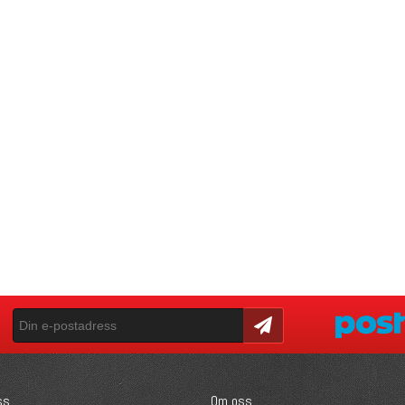
Skicka
ss
Om oss