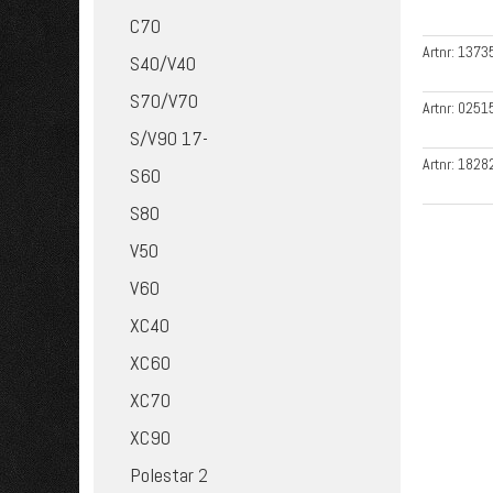
C70
Artnr:
1373
S40/V40
S70/V70
Artnr:
0251
S/V90 17-
Artnr:
1828
S60
S80
V50
V60
XC40
XC60
XC70
XC90
Polestar 2