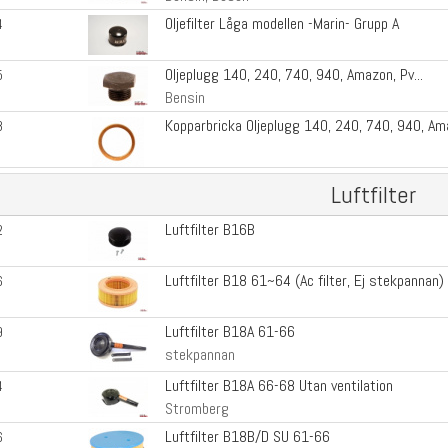
Oljefilter Låga modellen -Marin- Grupp A
4
Oljeplugg 140, 240, 740, 940, Amazon, Pv...
5
Bensin
Kopparbricka Oljeplugg 140, 240, 740, 940, A
8
Luftfilter
Luftfilter B16B
2
Luftfilter B18 61~64 (Ac filter, Ej stekpannan)
6
Luftfilter B18A 61-66
9
stekpannan
Luftfilter B18A 66-68 Utan ventilation
4
Stromberg
Luftfilter B18B/D SU 61-66
6