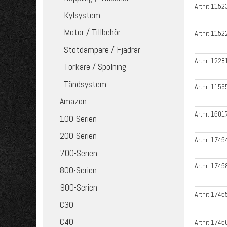
Artnr:
1152
Kylsystem
Motor / Tillbehör
Artnr:
1152
Stötdämpare / Fjädrar
Artnr:
1228
Torkare / Spolning
Tändsystem
Artnr:
1156
Amazon
Artnr:
1501
100-Serien
200-Serien
Artnr:
1745
700-Serien
Artnr:
1745
800-Serien
900-Serien
Artnr:
1745
C30
C40
Artnr:
1745