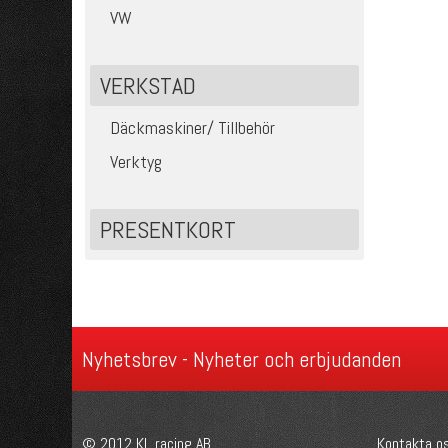
VW
VERKSTAD
Däckmaskiner/ Tillbehör
Verktyg
PRESENTKORT
Nyhetsbrev - Nyheter och erbjudanden
© 2012 KL racing AB.
Kontakta o