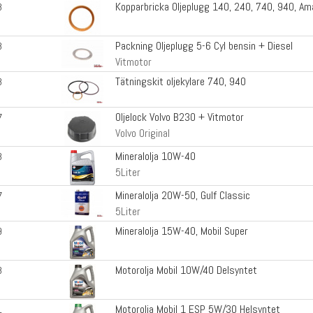
Kopparbricka Oljeplugg 140, 240, 740, 940, A
8
Packning Oljeplugg 5-6 Cyl bensin + Diesel
8
Vitmotor
Tätningskit oljekylare 740, 940
8
Oljelock Volvo B230 + Vitmotor
7
Volvo Original
Mineralolja 10W-40
8
5Liter
Mineralolja 20W-50, Gulf Classic
7
5Liter
Mineralolja 15W-40, Mobil Super
9
Motorolja Mobil 10W/40 Delsyntet
8
Motorolja Mobil 1 ESP 5W/30 Helsyntet
1