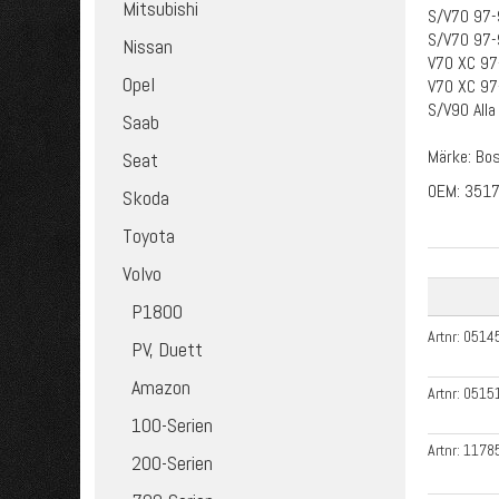
Mitsubishi
S/V70 97-9
S/V70 97-9
Nissan
V70 XC 97-
Opel
V70 XC 97-
S/V90 Alla
Saab
Märke: Bos
Seat
OEM: 351
Skoda
Toyota
Volvo
P1800
Artnr:
0514
PV, Duett
Amazon
Artnr:
0515
100-Serien
Artnr:
1178
200-Serien