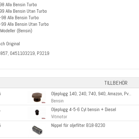
8 Alla Bensin Turbo
9 Alla Bensin Utan Turbo
98 Alla Bensin Turbo
99 Alla Bensin Utan Turbo
 Modeller (Bensin)
ch Original
7857, 0451103219, P3219
TILLBEHÖR
Oljeplugg 140, 240, 740, 940, Amazon, Pv...
5
Bensin
Oljeplugg 4-5-6 Cyl bensin + Diesel
1
Vitmotor
Nippel för oljefilter B18-B230
5