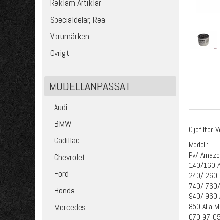
Reklam Artiklar
Specialdelar, Rea
Varumärken
Övrigt
MODELLANPASSAT
Audi
BMW
Oljefilter V
Cadillac
Modell:
Pv/ Amazon
Chevrolet
140/160 A
Ford
240/ 260 A
740/ 760/ 
Honda
940/ 960 A
850 Alla M
Mercedes
C70 97-05 