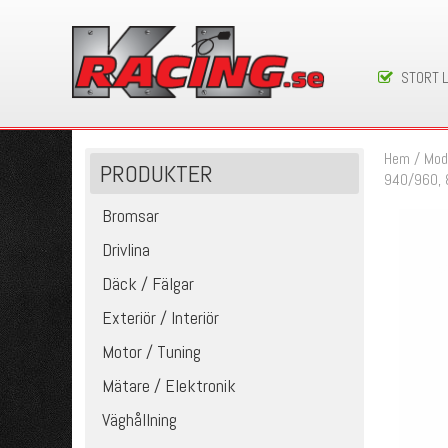
STORT 
Hem
/
Mod
PRODUKTER
940/960, 8
Bromsar
Drivlina
Däck / Fälgar
Exteriör / Interiör
Motor / Tuning
Mätare / Elektronik
Väghållning