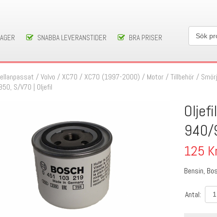
LAGER
SNABBA LEVERANSTIDER
BRA PRISER
ellanpassat
/
Volvo
/
XC70
/
XC70 (1997-2000)
/
Motor / Tillbehör
/
Smör
50, S/V70 | Oljefil
Oljef
940/
125
K
Bensin, Bo
Antal: