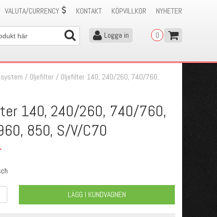
VALUTA/CURRENCY
KONTAKT
KÖPVILLKOR
NYHETER
Logga in
0
jsystem
/
Oljefilter
/
Oljefilter 140, 240/260, 740/760,
ilter 140, 240/260, 740/760,
960, 850, S/V/C70
r
sch
LÄGG I KUNDVAGNEN