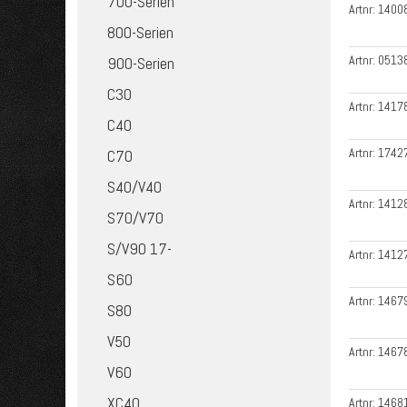
700-Serien
Artnr:
1400
800-Serien
Artnr:
0513
900-Serien
C30
Artnr:
1417
C40
Artnr:
1742
C70
S40/V40
Artnr:
1412
S70/V70
S/V90 17-
Artnr:
1412
S60
Artnr:
1467
S80
V50
Artnr:
1467
V60
XC40
Artnr:
1468