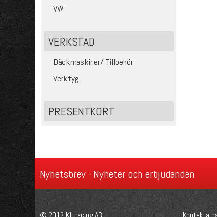
VW
VERKSTAD
Däckmaskiner/ Tillbehör
Verktyg
PRESENTKORT
Nyhetsbrev - Nyheter och erbjudanden
© 2012 KL racing AB.
Kontakta o