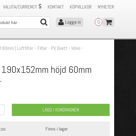
VALUTA/CURRENCY
KONTAKT
KÖPVILLKOR
NYHETER
Logga in
0
0mm | Luftfilter - Filter - PV, Duett - Volvo -
er 190x152mm höjd 60mm
r
LÄGG I KUNDVAGNEN
tus:
Finns i lager