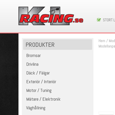
STORT 
Hem
/
Mod
PRODUKTER
Modellanpa
Bromsar
Drivlina
Däck / Fälgar
Exteriör / Interiör
Motor / Tuning
Mätare / Elektronik
Väghållning