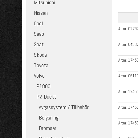
Mitsubishi
Nissan
Opel
Artnr:
0279
Saab
Seat
Artnr:
0433
Skoda
Artnr:
1745
Toyota
Volvo
Artnr:
0511
P1800
Artnr:
1745
PV, Duett
Avgassystem / Tillbehör
Artnr:
1745
Belysning
Artnr:
1745
Bromsar