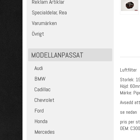
Reklam Artiklar
Specialdelar, Rea
Varumärken
Övrigt
MODELLANPASSAT
Audi
Luftfilter
BMW
Storlek: 
Höjd: 60m
Cadillac
Märke: Pip
Chevrolet
Avsedd att
Ford
se nedan
Honda
pris per s
OEM: C30
Mercedes