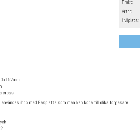
Frakt:
Artnr:
Hyllplats:
190x152mm
m
ercross
 användas ihop med Basplatta som man kan köpa till olika förgasare
tyck
02