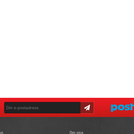
Skicka
ss
Om oss