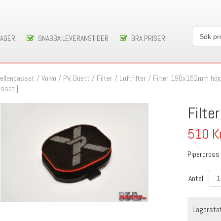
LAGER
SNABBA LEVERANSTIDER
BRA PRISER
ellanpassat
/
Volvo
/
PV, Duett
/
Filter
/
Luftfilter
/
Filter 190x152mm höjd 6
ssat |
Filt
510
K
Pipercross
Antal:
Lagersta