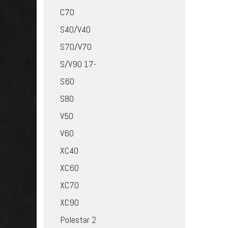
C70
S40/V40
S70/V70
S/V90 17-
S60
S80
V50
V60
XC40
XC60
XC70
XC90
Polestar 2