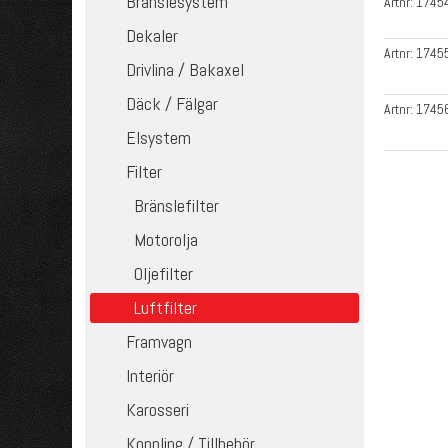
Bränslesystem
Artnr:
1745
Dekaler
Artnr:
1745
Drivlina / Bakaxel
Däck / Fälgar
Artnr:
1745
Elsystem
Filter
Bränslefilter
Motorolja
Oljefilter
Luftfilter
Framvagn
Interiör
Karosseri
Koppling / Tillbehör