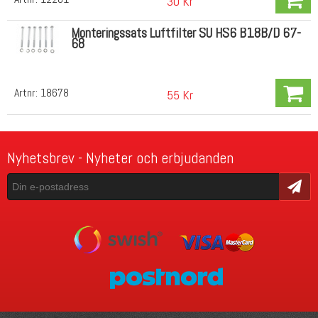
30 Kr
Monteringssats Luftfilter SU HS6 B18B/D 67-
68
Artnr:
18678
55 Kr
Nyhetsbrev - Nyheter och erbjudanden
Skicka