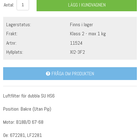
Antal:
LÄGG I KUNDVAGNEN
Lagerstatus:
Finns i lager
Frakt:
Klass 2 - max 1 kg
Artnr:
11524
Hyllplats:
XI2-3F2
FRÅGA OM PRODUKTEN
Luftfilter för dubbla SU HS6
Position: Bakre (Utan Pip)
Motor: B18B/D 67-68
Oe: 672281, LF2281