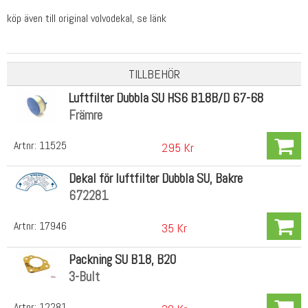
köp även till original volvodekal, se länk
TILLBEHÖR
Luftfilter Dubbla SU HS6 B18B/D 67-68
Främre
Artnr:
11525
295 Kr
Dekal för luftfilter Dubbla SU, Bakre
672281
Artnr:
17946
35 Kr
Packning SU B18, B20
3-Bult
Artnr:
12281