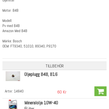
Oljefilter
Motor: B4B
Modell:
Pv med B4B
Amazon Med B4B
Märke: Bosch
OEM: FT9340, 51010, 89340, P9170
TILLBEHÖR
Oljeplugg B4B, B16
Artnr:
14840
60 Kr
Mineralolja 10W-40
5Liter