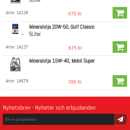
Artnr:
14128
575 Kr
Mineralolja 20W-50, Gulf Classic
5Liter
Artnr:
14127
675 Kr
Mineralolja 15W-40, Mobil Super
Artnr:
14679
395 Kr
Nyhetsbrev - Nyheter och erbjudanden
Skicka