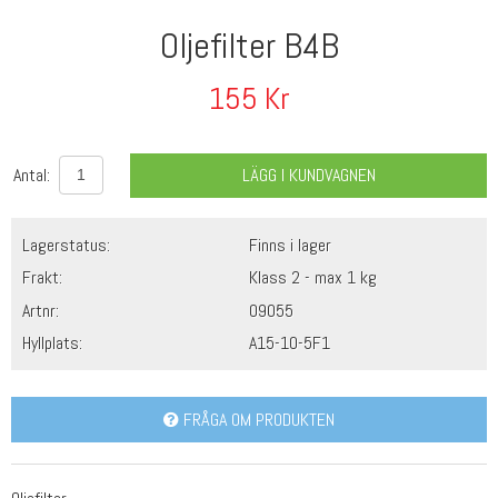
Oljefilter B4B
155
Kr
Antal:
LÄGG I KUNDVAGNEN
Lagerstatus:
Finns i lager
Frakt:
Klass 2 - max 1 kg
Artnr:
09055
Hyllplats:
A15-10-5F1
FRÅGA OM PRODUKTEN