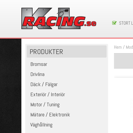
STORT 
Hem
/
Mod
PRODUKTER
Bromsar
Drivlina
Däck / Fälgar
Exteriör / Interiör
Motor / Tuning
Mätare / Elektronik
Väghållning