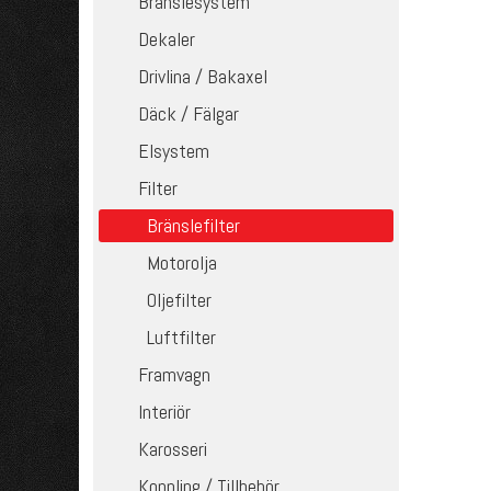
Bränslesystem
Dekaler
Drivlina / Bakaxel
Däck / Fälgar
Elsystem
Filter
Bränslefilter
Motorolja
Oljefilter
Luftfilter
Framvagn
Interiör
Karosseri
Koppling / Tillbehör