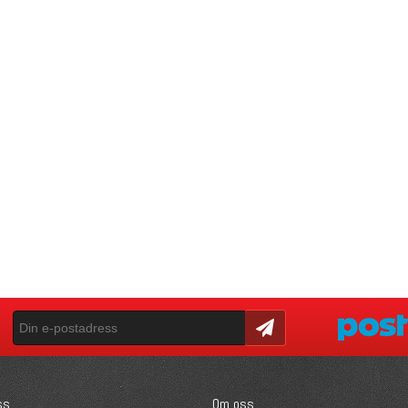
Skicka
ss
Om oss