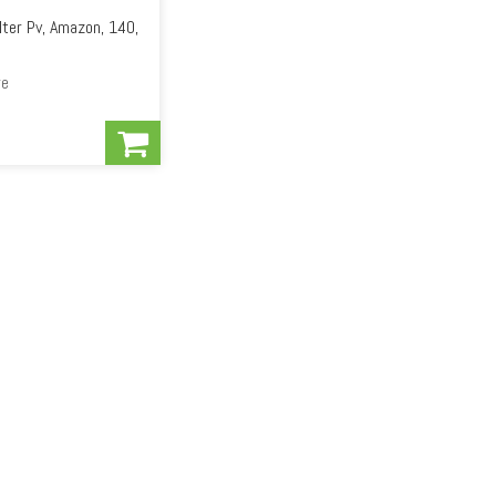
lter Pv, Amazon, 140,
0
re