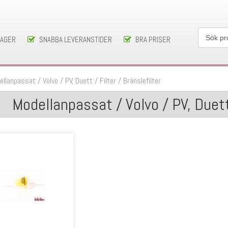
LAGER
SNABBA LEVERANSTIDER
BRA PRISER
ellanpassat
/
Volvo
/
PV, Duett
/
Filter
/
Bränslefilter
Modellanpassat / Volvo / PV, Duett 