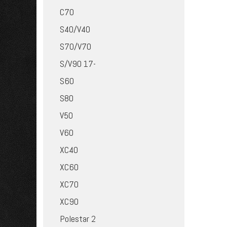
C70
S40/V40
S70/V70
S/V90 17-
S60
S80
V50
V60
XC40
XC60
XC70
XC90
Polestar 2