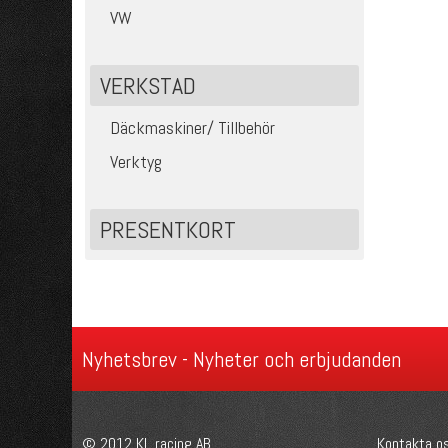
VW
VERKSTAD
Däckmaskiner/ Tillbehör
Verktyg
PRESENTKORT
Nyhetsbrev - Nyheter och erbjudanden
© 2012 KL racing AB.
Kontakta o